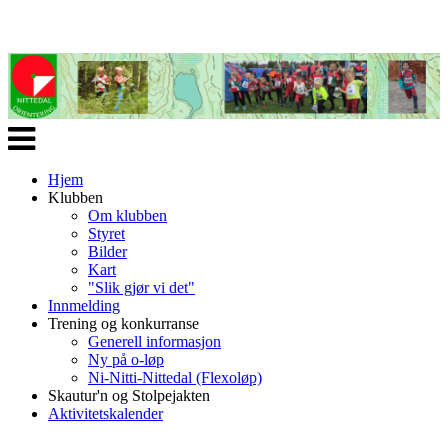
Veksle
navigasjon
Hjem
Klubben
Om klubben
Styret
Bilder
Kart
"Slik gjør vi det"
Innmelding
Trening og konkurranse
Generell informasjon
Ny på o-løp
Ni-Nitti-Nittedal (Flexoløp)
Skautur'n og Stolpejakten
Aktivitetskalender