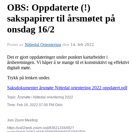
OBS: Oppdaterte (!)
sakspapirer til årsmøtet på
onsdag 16/2
Postet av
Nittedal Orientering
den
14. feb 2022
Det er gjort oppdateringer under punktet kartarbeider i
årsberetningen. Vi håper å se mange til et konstruktivt og effektivt
digitalt møte.
Trykk på lenken under.
Saksdokumenter årsmøte Nittedal orientering 2022 oppdatert.pdf
Topic: Årsmøte i Nittedal orientering 2022
Time: Feb 16, 2022 07:00 PM Oslo
Join Zoom Meeting
https://us02web.zoom.us/j/83621334492?
pwd=QytjdUY0K1pKMU9iREFNWHFQQ25tQT09