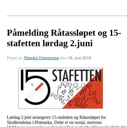
Påmelding Råtassløpet og 15-
stafetten lørdag 2.juni
Postet av
Nittedal Orientering
den
18. mai 2018
Lørdag 2.juni arrangeres 15-stafetten og Råtassløpet fra
Skullerudstua i Østmarka. Dette er en sosial, morsom