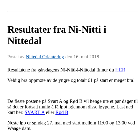
Resultater fra Ni-Nitti i
Nittedal
Postet av
Nittedal Orientering
den
16. mai 2018
Resultatene fra gårsdagens Ni-Nitti-i-Nittedal finner du
HER.
Veldig bra oppmøte av de yngre og totalt 61 på start er meget bra!
De fleste postene på Svart A og Rød B vil henge ute et par dager til
så det er fortsatt mulig å få løpt igjennom disse løypene, Last ned
kart her:
SVART A
eller
Rød B
.
Neste løp er søndag 27. mai med start mellom 11:00 og 13:00 ved
Waage dam.