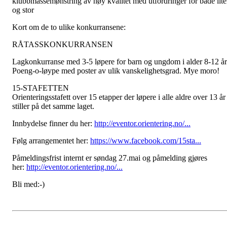
klubbmassemønstring av høy kvalitet med utfordringer for både lit
og stor
Kort om de to ulike konkurransene:
RÅTASSKONKURRANSEN
Lagkonkurranse med 3-5 løpere for barn og ungdom i alder 8-12 år
Poeng-o-løype med poster av ulik vanskelighetsgrad. Mye moro!
15-STAFETTEN
Orienteringsstafett over 15 etapper der løpere i alle aldre over 13 år
stiller på det samme laget.
Innbydelse finner du her:
http://eventor.orientering.no/...
Følg arrangementet her:
https://www.facebook.com/15sta...
Påmeldingsfrist internt er søndag 27.mai og påmelding gjøres
her:
http://eventor.orientering.no/...
Bli med:-)