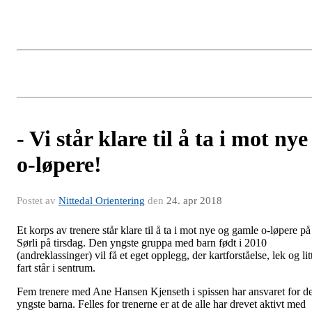
- Vi står klare til å ta i mot nye
o-løpere!
Postet av
Nittedal Orientering
den
24. apr 2018
Et korps av trenere står klare til å ta i mot nye og gamle o-løpere på
Sørli på tirsdag. Den yngste gruppa med barn født i 2010
(andreklassinger) vil få et eget opplegg, der kartforståelse, lek og lit
fart står i sentrum.
Fem trenere med Ane Hansen Kjenseth i spissen har ansvaret for d
yngste barna. Felles for trenerne er at de alle har drevet aktivt med