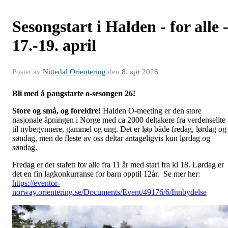
Sesongstart i Halden - for alle 
17.-19. april
Postet av
Nittedal Orientering
den
8. apr 2026
Bli med å pangstarte o-sesongen 26!
Store og små, og foreldre!
Halden O-meeting er den store
nasjonale åpningen i Norge med ca 2000 deltakere fra verdenselite
til nybegynnere, gammel og ung. Det er løp både fredag, lørdag og
søndag, men de fleste av oss deltar antageligvis kun lørdag og
søndag.
Fredag er det stafett for alle fra 11 år med start fra kl 18. Lørdag er
det en fin lagkonkurranse for barn opptil 12år. Se mer her:
https://eventor-
norway.orientering.se/Documents/Event/49176/6/Innbydelse