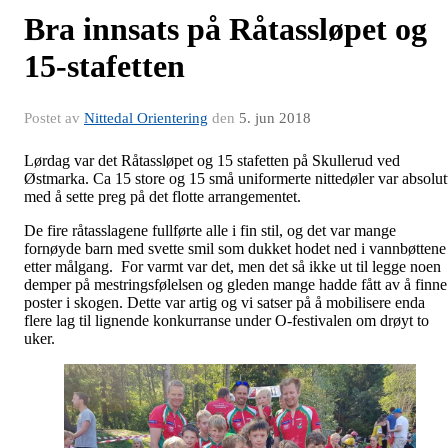
Bra innsats på Råtassløpet og
15-stafetten
Postet av
Nittedal Orientering
den
5. jun 2018
Lørdag var det Råtassløpet og 15 stafetten på Skullerud ved
Østmarka. Ca 15 store og 15 små uniformerte nittedøler var absolut
med å sette preg på det flotte arrangementet.
De fire råtasslagene fullførte alle i fin stil, og det var mange
fornøyde barn med svette smil som dukket hodet ned i vannbøttene
etter målgang. For varmt var det, men det så ikke ut til legge noen
demper på mestringsfølelsen og gleden mange hadde fått av å finne
poster i skogen. Dette var artig og vi satser på å mobilisere enda
flere lag til lignende konkurranse under O-festivalen om drøyt to
uker.