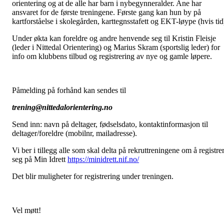
orientering og at de alle har barn i nybegynneralder. Ane har
ansvaret for de første treningene. Første gang kan hun by på
kartforståelse i skolegården, karttegnsstafett og EKT-løype (hvis tid
Under økta kan foreldre og andre henvende seg til Kristin Fleisje
(leder i Nittedal Orientering) og Marius Skram (sportslig leder) for
info om klubbens tilbud og registrering av nye og gamle løpere.
Påmelding på forhånd kan sendes til
trening@nittedalorientering.no
Send inn: navn på deltager, fødselsdato, kontaktinformasjon til
deltager/foreldre (mobilnr, mailadresse).
Vi ber i tillegg alle som skal delta på rekruttreningene om å registre
seg på Min Idrett
https://minidrett.nif.no/
Det blir muligheter for registrering under treningen.
Vel møtt!