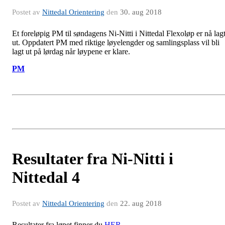
Postet av
Nittedal Orientering
den
30. aug 2018
Et foreløpig PM til søndagens Ni-Nitti i Nittedal Flexoløp er nå lag
ut. Oppdatert PM med riktige løyelengder og samlingsplass vil bli
lagt ut på lørdag når løypene er klare.
PM
Resultater fra Ni-Nitti i
Nittedal 4
Postet av
Nittedal Orientering
den
22. aug 2018
Resultater fra løpet finner du
HER