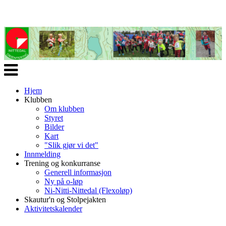
Veksle
navigasjon
Hjem
Klubben
Om klubben
Styret
Bilder
Kart
"Slik gjør vi det"
Innmelding
Trening og konkurranse
Generell informasjon
Ny på o-løp
Ni-Nitti-Nittedal (Flexoløp)
Skautur'n og Stolpejakten
Aktivitetskalender