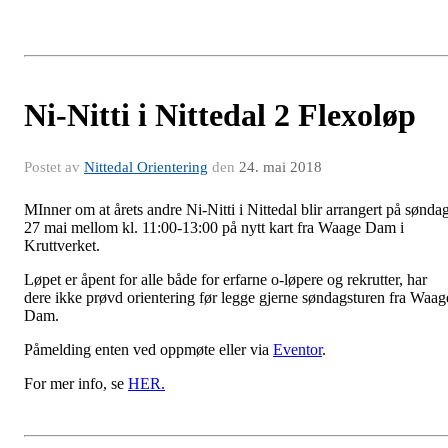
Ni-Nitti i Nittedal 2 Flexoløp
Postet av
Nittedal Orientering
den
24. mai 2018
MInner om at årets andre Ni-Nitti i Nittedal blir arrangert på sønda
27 mai mellom kl. 11:00-13:00 på nytt kart fra Waage Dam i
Kruttverket.
Løpet er åpent for alle både for erfarne o-løpere og rekrutter, har
dere ikke prøvd orientering før legge gjerne søndagsturen fra Waag
Dam.
Påmelding enten ved oppmøte eller via
Eventor
.
For mer info, se
HER.