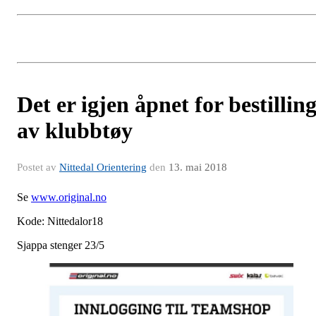
Det er igjen åpnet for bestillin
av klubbtøy
Postet av
Nittedal Orientering
den
13. mai 2018
Se
www.original.no
Kode: Nittedalor18
Sjappa stenger 23/5