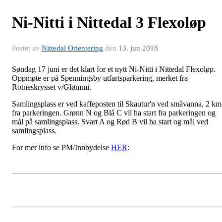
Ni-Nitti i Nittedal 3 Flexoløp
Postet av
Nittedal Orientering
den
13. jun 2018
Søndag 17 juni er det klart for et nytt Ni-Nitti i Nittedal Flexoløp.
Oppmøte er på Spenningsby utfartsparkering, merket fra
Rotneskrysset v/Glømmi.
Samlingsplass er ved kaffeposten til Skautur'n ved småvanna, 2 km
fra parkeringen. Grønn N og Blå C vil ha start fra parkeringen og
mål på samlingsplass. Svart A og Rød B vil ha start og mål ved
samlingsplass.
For mer info se PM/Innbydelse
HER
: