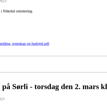
 2023
i Nittedal orientering.
smelding, regnskap og budsjett.pdf
på Sørli - torsdag den 2. mars k
023