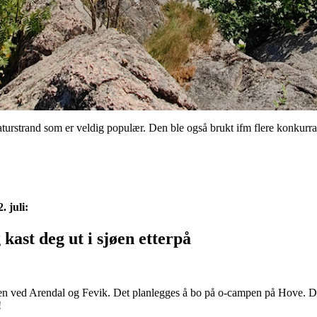
 naturstrand som er veldig populær. Den ble også brukt ifm flere konkur
. juli:
 kast deg ut i sjøen etterpå
ppen ved Arendal og Fevik. Det planlegges å bo på o-campen på Hove. Det
!