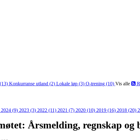
(13)
Konkurranse utland (2)
Lokale løp (3)
O-trening (10)
Vis alle
R
)
2024 (9)
2023 (3)
2022 (11)
2021 (7)
2020 (10)
2019 (16)
2018 (20)
2
møtet: Årsmelding, regnskap og 