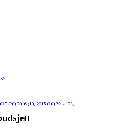
SS
017 (20)
2016 (10)
2015 (10)
2014 (23)
budsjett