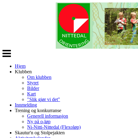
Veksle
navigasjon
Hjem
Klubben
Om klubben
Styret
Bilder
Kart
"Slik gjør vi det"
Innmelding
Trening og konkurranse
Generell informasjon
Ny på o-løp
Ni-Nitti-Nittedal (Flexoløp)
Skautur'n og Stolpejakten