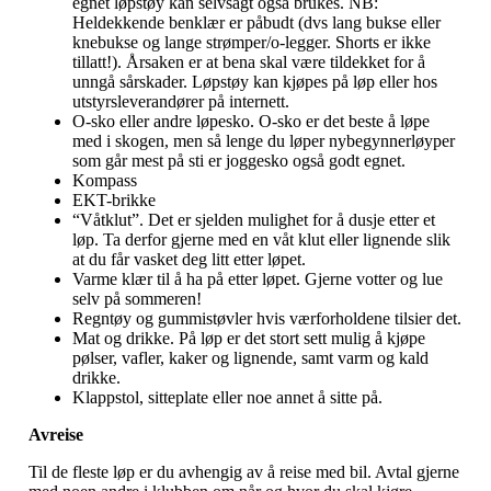
egnet løpstøy kan selvsagt også brukes. NB:
Heldekkende benklær er påbudt (dvs lang bukse eller
knebukse og lange strømper/o-legger. Shorts er ikke
tillatt!). Årsaken er at bena skal være tildekket for å
unngå sårskader. Løpstøy kan kjøpes på løp eller hos
utstyrsleverandører på internett.
O-sko eller andre løpesko. O-sko er det beste å løpe
med i skogen, men så lenge du løper nybegynnerløyper
som går mest på sti er joggesko også godt egnet.
Kompass
EKT-brikke
“Våtklut”. Det er sjelden mulighet for å dusje etter et
løp. Ta derfor gjerne med en våt klut eller lignende slik
at du får vasket deg litt etter løpet.
Varme klær til å ha på etter løpet. Gjerne votter og lue
selv på sommeren!
Regntøy og gummistøvler hvis værforholdene tilsier det.
Mat og drikke. På løp er det stort sett mulig å kjøpe
pølser, vafler, kaker og lignende, samt varm og kald
drikke.
Klappstol, sitteplate eller noe annet å sitte på.
Avreise
Til de fleste løp er du avhengig av å reise med bil. Avtal gjerne