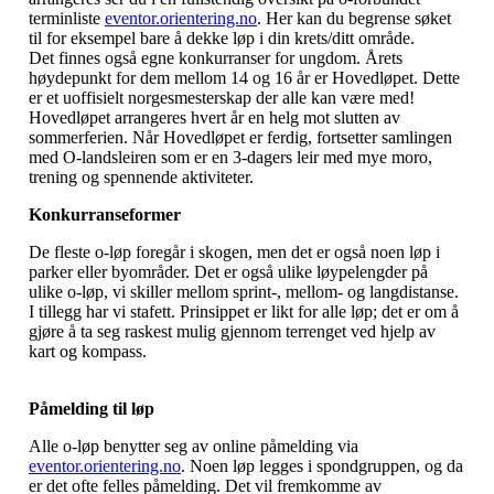
terminliste
eventor.orientering.no
. Her kan du begrense søket
til for eksempel bare å dekke løp i din krets/ditt område.
Det finnes også egne konkurranser for ungdom. Årets
høydepunkt for dem mellom 14 og 16 år er Hovedløpet. Dette
er et uoffisielt norgesmesterskap der alle kan være med!
Hovedløpet arrangeres hvert år en helg mot slutten av
sommerferien. Når Hovedløpet er ferdig, fortsetter samlingen
med O-landsleiren som er en 3-dagers leir med mye moro,
trening og spennende aktiviteter.
Konkurranseformer
De fleste o-løp foregår i skogen, men det er også noen løp i
parker eller byområder. Det er også ulike løypelengder på
ulike o-løp, vi skiller mellom sprint-, mellom- og langdistanse.
I tillegg har vi stafett. Prinsippet er likt for alle løp; det er om å
gjøre å ta seg raskest mulig gjennom terrenget ved hjelp av
kart og kompass.
Påmelding til løp
Alle o-løp benytter seg av online påmelding via
eventor.orientering.no
. Noen løp legges i spondgruppen, og da
er det ofte felles påmelding. Det vil fremkomme av