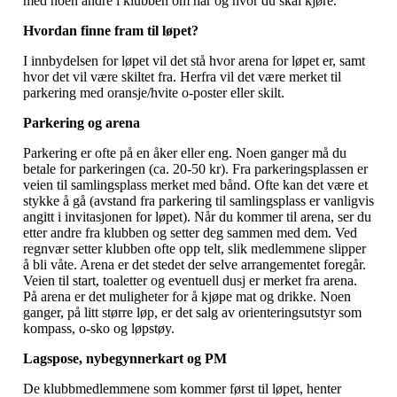
med noen andre i klubben om når og hvor du skal kjøre.
Hvordan finne fram til løpet?
I innbydelsen for løpet vil det stå hvor arena for løpet er, samt
hvor det vil være skiltet fra. Herfra vil det være merket til
parkering med oransje/hvite o-poster eller skilt.
Parkering og arena
Parkering er ofte på en åker eller eng. Noen ganger må du
betale for parkeringen (ca. 20-50 kr). Fra parkeringsplassen er
veien til samlingsplass merket med bånd. Ofte kan det være et
stykke å gå (avstand fra parkering til samlingsplass er vanligvis
angitt i invitasjonen for løpet). Når du kommer til arena, ser du
etter andre fra klubben og setter deg sammen med dem. Ved
regnvær setter klubben ofte opp telt, slik medlemmene slipper
å bli våte. Arena er det stedet der selve arrangementet foregår.
Veien til start, toaletter og eventuell dusj er merket fra arena.
På arena er det muligheter for å kjøpe mat og drikke. Noen
ganger, på litt større løp, er det salg av orienteringsutstyr som
kompass, o-sko og løpstøy.
Lagspose, nybegynnerkart og PM
De klubbmedlemmene som kommer først til løpet, henter