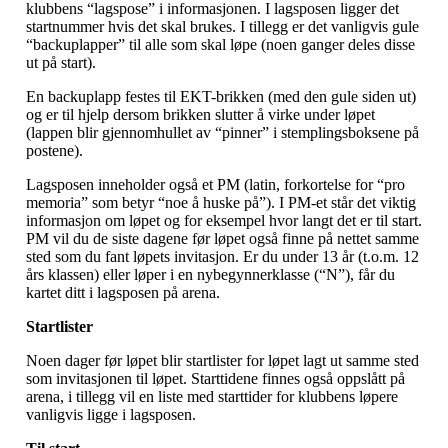
klubbens “lagspose” i informasjonen. I lagsposen ligger det
startnummer hvis det skal brukes. I tillegg er det vanligvis gule
“backuplapper” til alle som skal løpe (noen ganger deles disse
ut på start).
En backuplapp festes til EKT-brikken (med den gule siden ut)
og er til hjelp dersom brikken slutter å virke under løpet
(lappen blir gjennomhullet av “pinner” i stemplingsboksene på
postene).
Lagsposen inneholder også et PM (latin, forkortelse for “pro
memoria” som betyr “noe å huske på”). I PM-et står det viktig
informasjon om løpet og for eksempel hvor langt det er til start.
PM vil du de siste dagene før løpet også finne på nettet samme
sted som du fant løpets invitasjon. Er du under 13 år (t.o.m. 12
års klassen) eller løper i en nybegynnerklasse (“N”), får du
kartet ditt i lagsposen på arena.
Startlister
Noen dager før løpet blir startlister for løpet lagt ut samme sted
som invitasjonen til løpet. Starttidene finnes også oppslått på
arena, i tillegg vil en liste med starttider for klubbens løpere
vanligvis ligge i lagsposen.