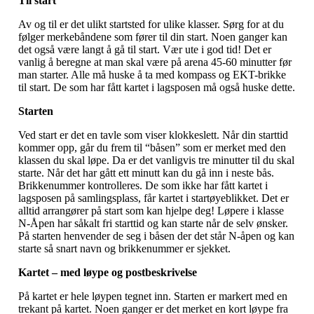
Til start
Av og til er det ulikt startsted for ulike klasser. Sørg for at du
følger merkebåndene som fører til din start. Noen ganger kan
det også være langt å gå til start. Vær ute i god tid! Det er
vanlig å beregne at man skal være på arena 45-60 minutter før
man starter. Alle må huske å ta med kompass og EKT-brikke
til start. De som har fått kartet i lagsposen må også huske dette.
Starten
Ved start er det en tavle som viser klokkeslett. Når din starttid
kommer opp, går du frem til “båsen” som er merket med den
klassen du skal løpe. Da er det vanligvis tre minutter til du skal
starte. Når det har gått ett minutt kan du gå inn i neste bås.
Brikkenummer kontrolleres. De som ikke har fått kartet i
lagsposen på samlingsplass, får kartet i startøyeblikket. Det er
alltid arrangører på start som kan hjelpe deg! Løpere i klasse
N-Åpen har såkalt fri starttid og kan starte når de selv ønsker.
På starten henvender de seg i båsen der det står N-åpen og kan
starte så snart navn og brikkenummer er sjekket.
Kartet – med løype og postbeskrivelse
På kartet er hele løypen tegnet inn. Starten er markert med en
trekant på kartet. Noen ganger er det merket en kort løype fra