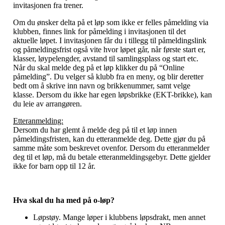
invitasjonen fra trener.
Om du ønsker delta på et løp som ikke er felles påmelding via
klubben, finnes link for påmelding i invitasjonen til det
aktuelle løpet. I invitasjonen får du i tillegg til påmeldingslink
og påmeldingsfrist også vite hvor løpet går, når første start er,
klasser, løypelengder, avstand til samlingsplass og start etc.
Når du skal melde deg på et løp klikker du på “Online
påmelding”. Du velger så klubb fra en meny, og blir deretter
bedt om å skrive inn navn og brikkenummer, samt velge
klasse. Dersom du ikke har egen løpsbrikke (EKT-brikke), kan
du leie av arrangøren.
Etteranmelding:
Dersom du har glemt å melde deg på til et løp innen
påmeldingsfristen, kan du etteranmelde deg. Dette gjør du på
samme måte som beskrevet ovenfor. Dersom du etteranmelder
deg til et løp, må du betale etteranmeldingsgebyr. Dette gjelder
ikke for barn opp til 12 år.
Hva skal du ha med på o-løp?
Løpstøy. Mange løper i klubbens løpsdrakt, men annet