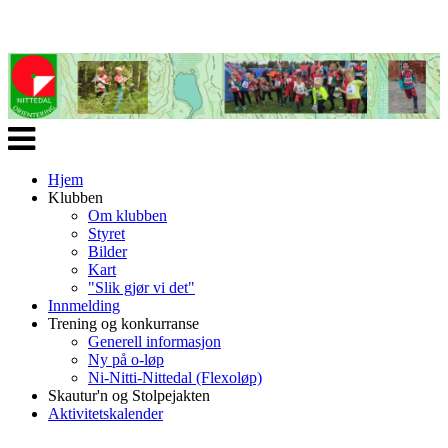
Veksle
navigasjon
Hjem
Klubben
Om klubben
Styret
Bilder
Kart
"Slik gjør vi det"
Innmelding
Trening og konkurranse
Generell informasjon
Ny på o-løp
Ni-Nitti-Nittedal (Flexoløp)
Skautur'n og Stolpejakten
Aktivitetskalender