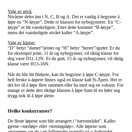
Valg av nivå:
Nivåene deles inn i N, C, B og A. Det er vanlig å begynne å
løpe en “N-løype”. Dette er klassen for nybegynnere. En “C-
løype” er litt vanskeligere. Etter dette kommer “B-løype”,
mens det vanskeligste nivået kalles “A-løype”.
Valg av klasse:
“D” betyr “damer”/jenter og “H” betyr “herrer”/gutter. Er du
for eksempel jente, 11 år og nybegynner, vil riktig klasse for
deg være D11-12N. Er du gutt, 15 år og nybegynner, vil riktig
klasse være H13-16N.
Når du blir litt flinkere, kan du begynne å løpe C-løype. For
helt ferske o-løpere finnes også en klasse kalt N-Åpen. Her er
det lov til å løpe flere sammen eller ha med seg en voksen. For
mange er dette den riktige klassen å løpe fram til en føler seg
trygg nok til å løpe alene.
Hvilke konkurranser?
De fleste løpene som blir arrangert i “nærområdet”. Kalles
gjerne «nærløp» eller «treningsløp». Alle løpene som
arrangeres ser du i en fullstendig oversikt på o-forbundet