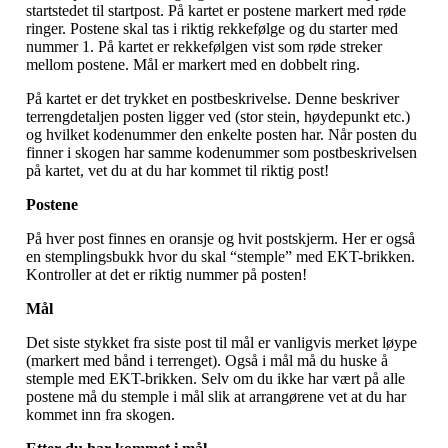
startstedet til startpost. På kartet er postene markert med røde
ringer. Postene skal tas i riktig rekkefølge og du starter med
nummer 1. På kartet er rekkefølgen vist som røde streker
mellom postene. Mål er markert med en dobbelt ring.
På kartet er det trykket en postbeskrivelse. Denne beskriver
terrengdetaljen posten ligger ved (stor stein, høydepunkt etc.)
og hvilket kodenummer den enkelte posten har. Når posten du
finner i skogen har samme kodenummer som postbeskrivelsen
på kartet, vet du at du har kommet til riktig post!
Postene
På hver post finnes en oransje og hvit postskjerm. Her er også
en stemplingsbukk hvor du skal “stemple” med EKT-brikken.
Kontroller at det er riktig nummer på posten!
Mål
Det siste stykket fra siste post til mål er vanligvis merket løype
(markert med bånd i terrenget). Også i mål må du huske å
stemple med EKT-brikken. Selv om du ikke har vært på alle
postene må du stemple i mål slik at arrangørene vet at du har
kommet inn fra skogen.