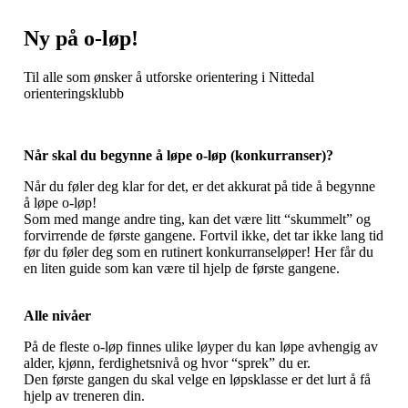
Ny på o-løp!
Til alle som ønsker å utforske orientering i Nittedal
orienteringsklubb
Når skal du begynne å løpe o-løp (konkurranser)?
Når du føler deg klar for det, er det akkurat på tide å begynne
å løpe o-løp!
Som med mange andre ting, kan det være litt “skummelt” og
forvirrende de første gangene. Fortvil ikke, det tar ikke lang tid
før du føler deg som en rutinert konkurranseløper! Her får du
en liten guide som kan være til hjelp de første gangene.
Alle nivåer
På de fleste o-løp finnes ulike løyper du kan løpe avhengig av
alder, kjønn, ferdighetsnivå og hvor “sprek” du er.
Den første gangen du skal velge en løpsklasse er det lurt å få
hjelp av treneren din.