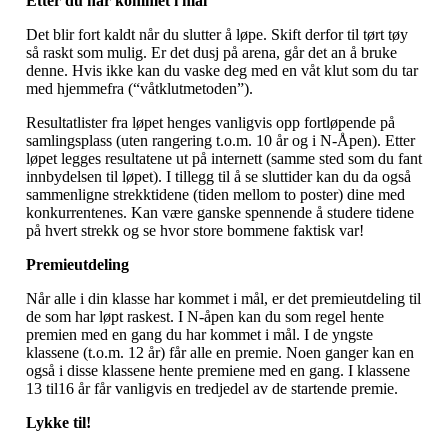
Etter du har kommet i mål
Det blir fort kaldt når du slutter å løpe. Skift derfor til tørt tøy
så raskt som mulig. Er det dusj på arena, går det an å bruke
denne. Hvis ikke kan du vaske deg med en våt klut som du tar
med hjemmefra (“våtklutmetoden”).
Resultatlister fra løpet henges vanligvis opp fortløpende på
samlingsplass (uten rangering t.o.m. 10 år og i N-Åpen). Etter
løpet legges resultatene ut på internett (samme sted som du fant
innbydelsen til løpet). I tillegg til å se sluttider kan du da også
sammenligne strekktidene (tiden mellom to poster) dine med
konkurrentenes. Kan være ganske spennende å studere tidene
på hvert strekk og se hvor store bommene faktisk var!
Premieutdeling
Når alle i din klasse har kommet i mål, er det premieutdeling til
de som har løpt raskest. I N-åpen kan du som regel hente
premien med en gang du har kommet i mål. I de yngste
klassene (t.o.m. 12 år) får alle en premie. Noen ganger kan en
også i disse klassene hente premiene med en gang. I klassene
13 til16 år får vanligvis en tredjedel av de startende premie.
Lykke til!