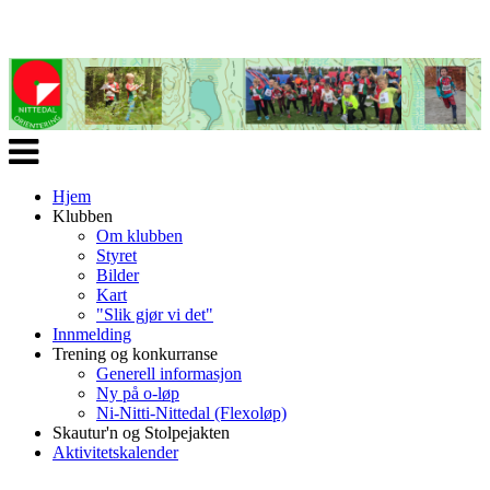
Veksle
navigasjon
Hjem
Klubben
Om klubben
Styret
Bilder
Kart
"Slik gjør vi det"
Innmelding
Trening og konkurranse
Generell informasjon
Ny på o-løp
Ni-Nitti-Nittedal (Flexoløp)
Skautur'n og Stolpejakten
Aktivitetskalender