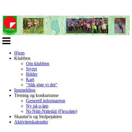
Veksle
navigasjon
Hjem
Klubben
Om klubben
Styret
Bilder
Kart
"Slik gjør vi det"
Innmelding
Trening og konkurranse
Generell informasjon
Ny på o-løp
Ni-Nitti-Nittedal (Flexoløp)
Skautur'n og Stolpejakten
Aktivitetskalender