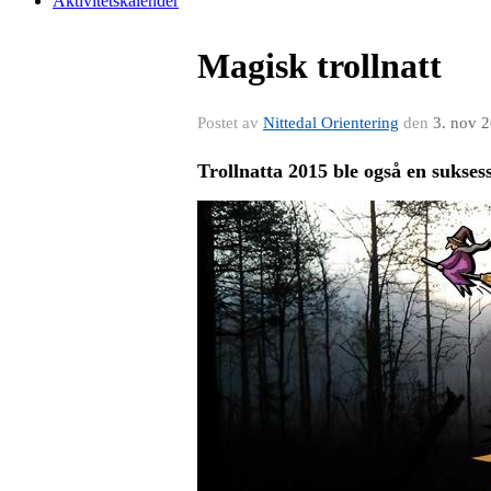
Aktivitetskalender
Magisk trollnatt
Postet av
Nittedal Orientering
den
3. nov 
Trollnatta 2015 ble også en suksess