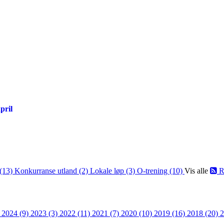
april
(13)
Konkurranse utland (2)
Lokale løp (3)
O-trening (10)
Vis alle
R
)
2024 (9)
2023 (3)
2022 (11)
2021 (7)
2020 (10)
2019 (16)
2018 (20)
2