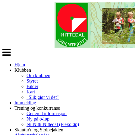
Veksle
navigasjon
Hjem
Klubben
Om klubben
Styret
Bilder
Kart
"Slik gjør vi det"
Innmelding
Trening og konkurranse
Generell informasjon
Ny på o-løp
Ni-Nitti-Nittedal (Flexoløp)
Skautur'n og Stolpejakten