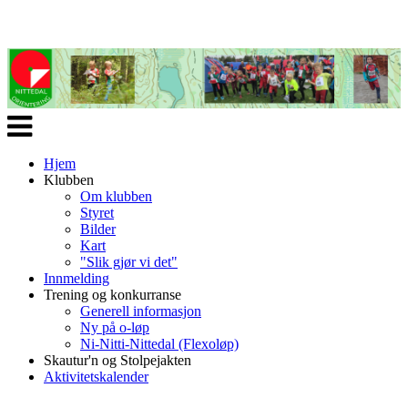
Veksle
navigasjon
Hjem
Klubben
Om klubben
Styret
Bilder
Kart
"Slik gjør vi det"
Innmelding
Trening og konkurranse
Generell informasjon
Ny på o-løp
Ni-Nitti-Nittedal (Flexoløp)
Skautur'n og Stolpejakten
Aktivitetskalender