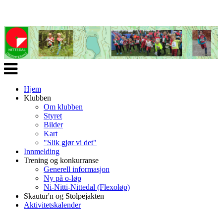
Veksle
navigasjon
Hjem
Klubben
Om klubben
Styret
Bilder
Kart
"Slik gjør vi det"
Innmelding
Trening og konkurranse
Generell informasjon
Ny på o-løp
Ni-Nitti-Nittedal (Flexoløp)
Skautur'n og Stolpejakten
Aktivitetskalender