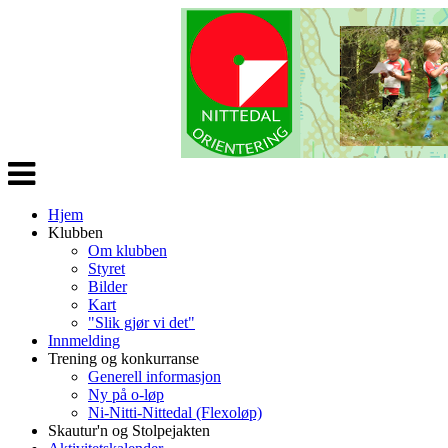
Veksle
navigasjon
Hjem
Klubben
Om klubben
Styret
Bilder
Kart
"Slik gjør vi det"
Innmelding
Trening og konkurranse
Generell informasjon
Ny på o-løp
Ni-Nitti-Nittedal (Flexoløp)
Skautur'n og Stolpejakten