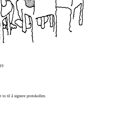
.19
 to til å signere protokollen.