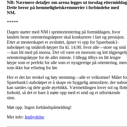
NB: Nærmere detaljer om arena legges ut torsdag ettermiddag
Dette beror på hemmelighetskremmerier i forbindelse med
NM.
*****
Dagen starter med NM i sprintorientering på formiddagen, hvor
landets beste orienteringsløpere skal konkurrere i fart og presisjon.
Etter at mesterskapet er avsluttet, åpner vi opp for Sparebank1-
naboløpet og småtroll-løyper fra kl. 14.00, hvor alle—store og små
—kan bli med på moroa. Det vil være en morsom og lett tilgjengeli
orienteringsløype for de aller minste. I tillegg tilbys en litt lengre
løype som er perfekt for alle som er nysgjerrige på orientering, men
som ikke har erfaring fra før.
Her er det lav terskel og høy stemning—alle er velkomne! Målet fo
Sparebank1-naboløpet er å skape en hyggelig atmosfære, der nabo
kan samles og dele gode øyeblikk. Værmeldingen lover sol og flott
forhold, så det er bare å møte opp med et smil og et utforskende
sinn.
Møt opp. Ingen forhåndspåmelding!
Mer info:
Innbydelse