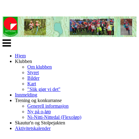
Veksle
navigasjon
Hjem
Klubben
Om klubben
Styret
Bilder
Kart
"Slik gjør vi det"
Innmelding
Trening og konkurranse
Generell informasjon
Ny på o-løp
Ni-Nitti-Nittedal (Flexoløp)
Skautur'n og Stolpejakten
Aktivitetskalender