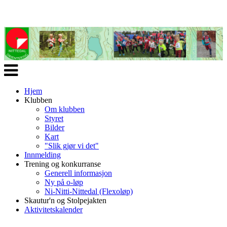
Veksle
navigasjon
Hjem
Klubben
Om klubben
Styret
Bilder
Kart
"Slik gjør vi det"
Innmelding
Trening og konkurranse
Generell informasjon
Ny på o-løp
Ni-Nitti-Nittedal (Flexoløp)
Skautur'n og Stolpejakten
Aktivitetskalender