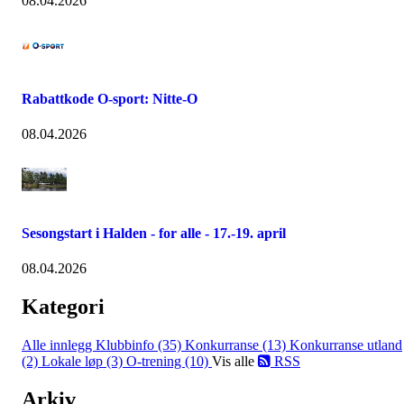
08.04.2026
Rabattkode O-sport: Nitte-O
08.04.2026
Sesongstart i Halden - for alle - 17.-19. april
08.04.2026
Kategori
Alle innlegg
Klubbinfo (35)
Konkurranse (13)
Konkurranse utland
(2)
Lokale løp (3)
O-trening (10)
Vis alle
RSS
Arkiv