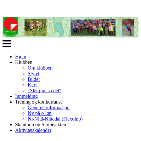
Veksle
navigasjon
Hjem
Klubben
Om klubben
Styret
Bilder
Kart
"Slik gjør vi det"
Innmelding
Trening og konkurranse
Generell informasjon
Ny på o-løp
Ni-Nitti-Nittedal (Flexoløp)
Skautur'n og Stolpejakten
Aktivitetskalender