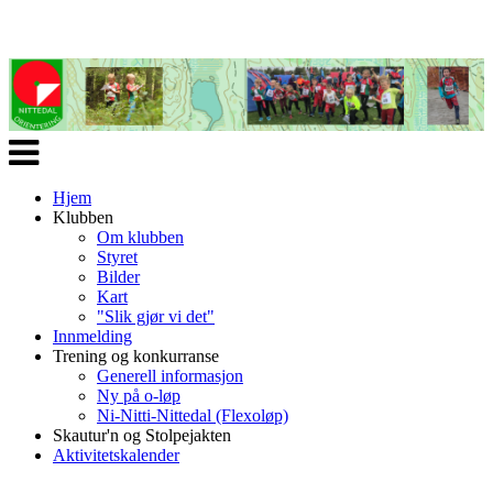
Veksle
navigasjon
Hjem
Klubben
Om klubben
Styret
Bilder
Kart
"Slik gjør vi det"
Innmelding
Trening og konkurranse
Generell informasjon
Ny på o-løp
Ni-Nitti-Nittedal (Flexoløp)
Skautur'n og Stolpejakten
Aktivitetskalender