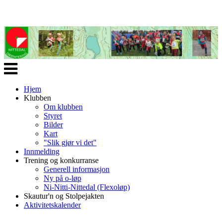
Veksle
navigasjon
Hjem
Klubben
Om klubben
Styret
Bilder
Kart
"Slik gjør vi det"
Innmelding
Trening og konkurranse
Generell informasjon
Ny på o-løp
Ni-Nitti-Nittedal (Flexoløp)
Skautur'n og Stolpejakten
Aktivitetskalender