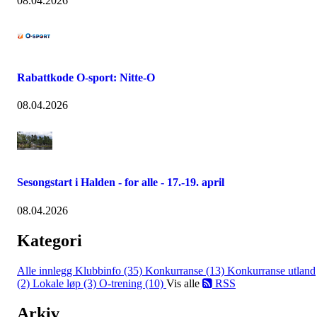
08.04.2026
Rabattkode O-sport: Nitte-O
08.04.2026
Sesongstart i Halden - for alle - 17.-19. april
08.04.2026
Kategori
Alle innlegg
Klubbinfo (35)
Konkurranse (13)
Konkurranse utland
(2)
Lokale løp (3)
O-trening (10)
Vis alle
RSS
Arkiv