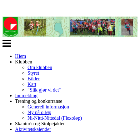
Veksle
navigasjon
Hjem
Klubben
Om klubben
Styret
Bilder
Kart
"Slik gjør vi det"
Innmelding
Trening og konkurranse
Generell informasjon
Ny på o-løp
Ni-Nitti-Nittedal (Flexoløp)
Skautur'n og Stolpejakten
Aktivitetskalender