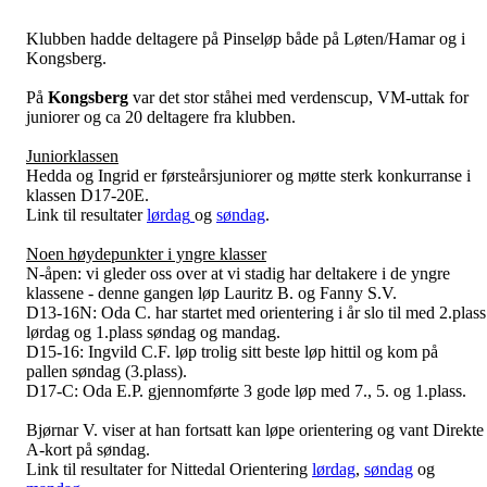
Klubben hadde deltagere på Pinseløp både på Løten/Hamar og i
Kongsberg.
På
Kongsberg
var det stor ståhei med verdenscup, VM-uttak for
juniorer og ca 20 deltagere fra klubben.
Juniorklassen
Hedda og Ingrid er førsteårsjuniorer og møtte sterk konkurranse i
klassen D17-20E.
Link til resultater
lørdag
og
søndag
.
Noen høydepunkter i yngre klasser
N-åpen: vi gleder oss over at vi stadig har deltakere i de yngre
klassene - denne gangen løp Lauritz B. og Fanny S.V.
D13-16N: Oda C. har startet med orientering i år slo til med 2.plass
lørdag og 1.plass søndag og mandag.
D15-16: Ingvild C.F. løp trolig sitt beste løp hittil og kom på
pallen søndag (3.plass).
D17-C: Oda E.P. gjennomførte 3 gode løp med 7., 5. og 1.plass.
Bjørnar V. viser at han fortsatt kan løpe orientering og vant Direkte
A-kort på søndag.
Link til resultater for Nittedal Orientering
lørdag
,
søndag
og