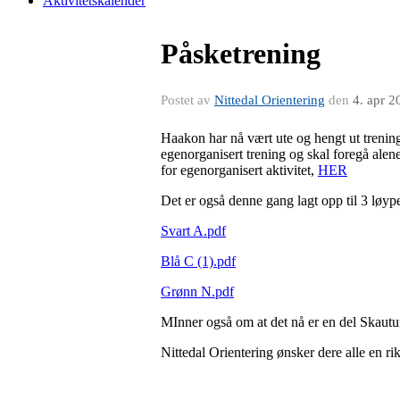
Aktivitetskalender
Påsketrening
Postet av
Nittedal Orientering
den
4. apr 2
Haakon har nå vært ute og hengt ut trenings
egenorganisert trening og skal foregå ale
for egenorganisert aktivitet,
HER
Det er også denne gang lagt opp til 3 løype
Svart A.pdf
Blå C (1).pdf
Grønn N.pdf
MInner også om at det nå er en del Skautur 
Nittedal Orientering ønsker dere alle en ri