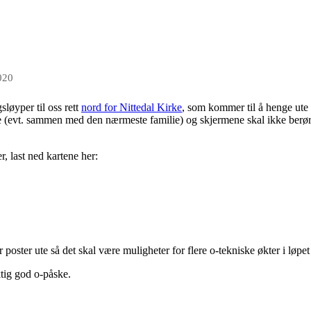
020
løyper til oss rett
nord for Nittedal Kirke
, som kommer til å henge ute 
ne (evt. sammen med den nærmeste familie) og skjermene skal ikke berør
r, last ned kartene her:
poster ute så det skal være muligheter for flere o-tekniske økter i løpe
ktig god o-påske.