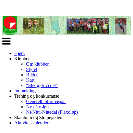
Veksle
navigasjon
Hjem
Klubben
Om klubben
Styret
Bilder
Kart
"Slik gjør vi det"
Innmelding
Trening og konkurranse
Generell informasjon
Ny på o-løp
Ni-Nitti-Nittedal (Flexoløp)
Skautur'n og Stolpejakten
Aktivitetskalender