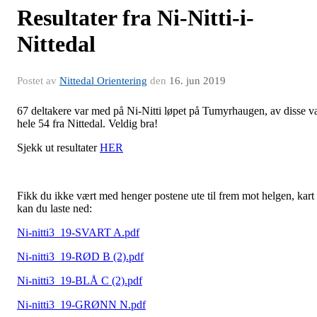
Resultater fra Ni-Nitti-i-
Nittedal
Postet av
Nittedal Orientering
den
16. jun 2019
67 deltakere var med på Ni-Nitti løpet på Tumyrhaugen, av disse v
hele 54 fra Nittedal. Veldig bra!
Sjekk ut resultater
HER
Fikk du ikke vært med henger postene ute til frem mot helgen, kart
kan du laste ned:
Ni-nitti3_19-SVART A.pdf
Ni-nitti3_19-RØD B (2).pdf
Ni-nitti3_19-BLÅ C (2).pdf
Ni-nitti3_19-GRØNN N.pdf