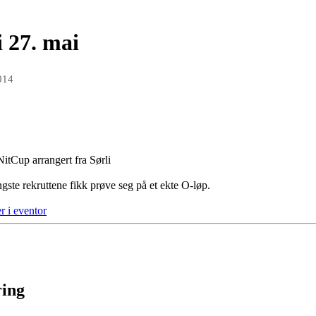
 27. mai
014
 NitCup arrangert fra Sørli
gste rekruttene fikk prøve seg på et ekte O-løp.
r i eventor
ring