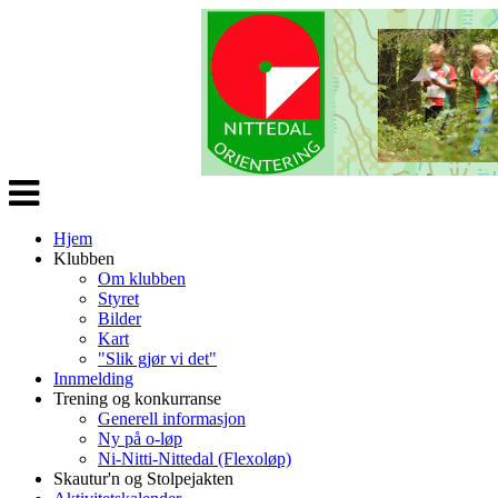
Veksle
navigasjon
Hjem
Klubben
Om klubben
Styret
Bilder
Kart
"Slik gjør vi det"
Innmelding
Trening og konkurranse
Generell informasjon
Ny på o-løp
Ni-Nitti-Nittedal (Flexoløp)
Skautur'n og Stolpejakten