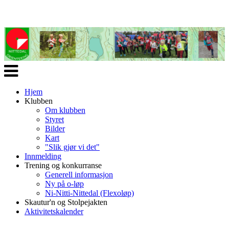
Veksle
navigasjon
Hjem
Klubben
Om klubben
Styret
Bilder
Kart
"Slik gjør vi det"
Innmelding
Trening og konkurranse
Generell informasjon
Ny på o-løp
Ni-Nitti-Nittedal (Flexoløp)
Skautur'n og Stolpejakten
Aktivitetskalender