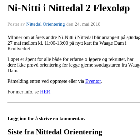
Ni-Nitti i Nittedal 2 Flexoløp
Postet av
Nittedal Orientering
den
24. mai 2018
MInner om at årets andre Ni-Nitti i Nittedal blir arrangert på sønda
27 mai mellom kl. 11:00-13:00 på nytt kart fra Waage Dam i
Kruttverket.
Løpet er åpent for alle både for erfarne o-løpere og rekrutter, har
dere ikke prøvd orientering før legge gjerne søndagsturen fra Waag
Dam.
Påmelding enten ved oppmøte eller via
Eventor
.
For mer info, se
HER.
Logg inn for å skrive en kommentar.
Siste fra Nittedal Orientering