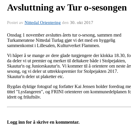
Avsluttning av Tur o-sesongen
Postet av
Nittedal Orientering
den
30. okt 2017
Onsdag 1 november avsluttes årets tur o-sesong, sammen med
Turkameratene Nittedal Turlag gjør vi det med en hyggelig
sammenkomst i Lillesalen, Kulturverket Flammen.
Vi håper å se mange av dere glade turgjengere der klokka 18.30, fo
da deler vi ut premier og merker til deltakere både i Stolpejakten,
Skautur'n og Juniorskautur'n. Vi kommer til å orientere om neste år
sesong, og vi deler ut uttrekkspremier for Stolpejakten 2017.
Skautur'n deler ut plaketter etc.
Bygdas dyktige fotograf og forfatter Kai Jensen holder foredrag m
tittel "Lysfangeren", og FRINI orienterer om kommunedelplanen f
idrett og friluftsliv.
Logg inn for å skrive en kommentar.