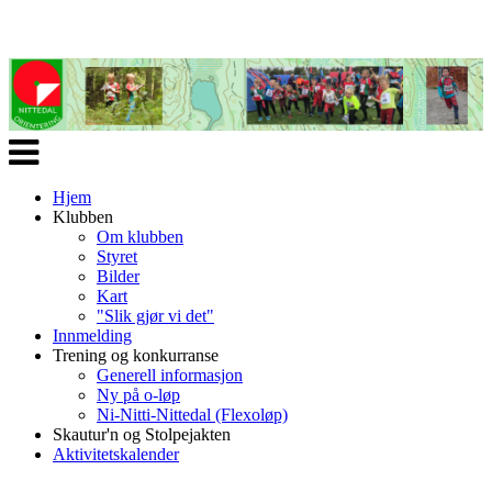
Veksle
navigasjon
Hjem
Klubben
Om klubben
Styret
Bilder
Kart
"Slik gjør vi det"
Innmelding
Trening og konkurranse
Generell informasjon
Ny på o-løp
Ni-Nitti-Nittedal (Flexoløp)
Skautur'n og Stolpejakten
Aktivitetskalender