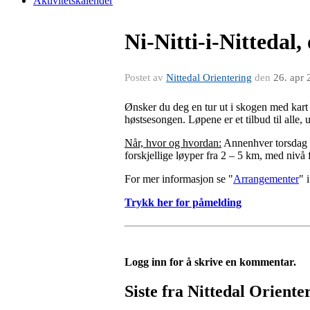
Aktivitetskalender
Ni-Nitti-i-Nittedal,
Postet av
Nittedal Orientering
den
26. apr
Ønsker du deg en tur ut i skogen med kart o
høstsesongen. Løpene er et tilbud til alle,
Når, hvor og hvordan:
Annenhver torsdag me
forskjellige løyper fra 2 – 5 km, med nivå f
For mer informasjon se "
Arrangementer
" 
Trykk her for påmelding
Logg inn for å skrive en kommentar.
Siste fra Nittedal Oriente