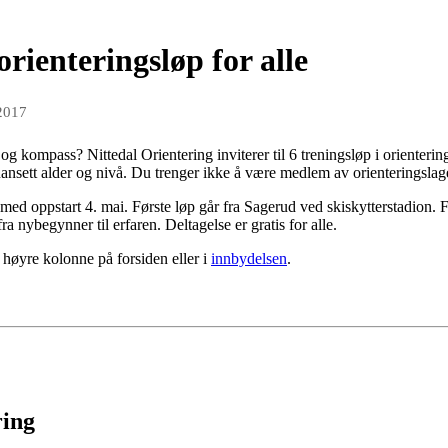
 orienteringsløp for alle
 2017
g kompass? Nittedal Orientering inviterer til 6 treningsløp i orientering
 uansett alder og nivå. Du trenger ikke å være medlem av orienteringslag
d oppstart 4. mai. Første løp går fra Sagerud ved skiskytterstadion. F
ra nybegynner til erfaren. Deltagelse er gratis for alle.
i høyre kolonne på forsiden eller i
innbydelsen
.
ring