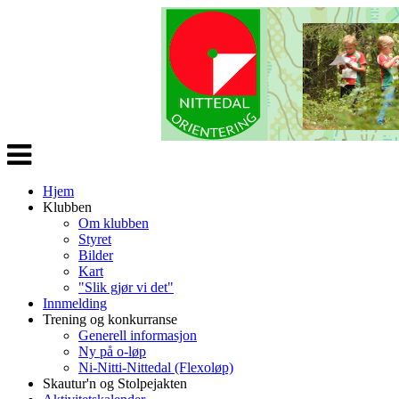
Veksle
navigasjon
Hjem
Klubben
Om klubben
Styret
Bilder
Kart
"Slik gjør vi det"
Innmelding
Trening og konkurranse
Generell informasjon
Ny på o-løp
Ni-Nitti-Nittedal (Flexoløp)
Skautur'n og Stolpejakten