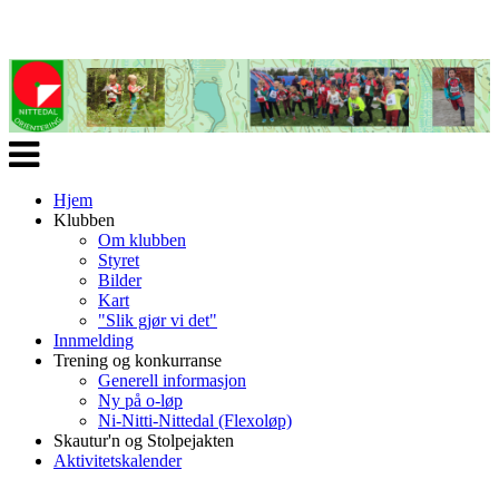
Veksle
navigasjon
Hjem
Klubben
Om klubben
Styret
Bilder
Kart
"Slik gjør vi det"
Innmelding
Trening og konkurranse
Generell informasjon
Ny på o-løp
Ni-Nitti-Nittedal (Flexoløp)
Skautur'n og Stolpejakten
Aktivitetskalender