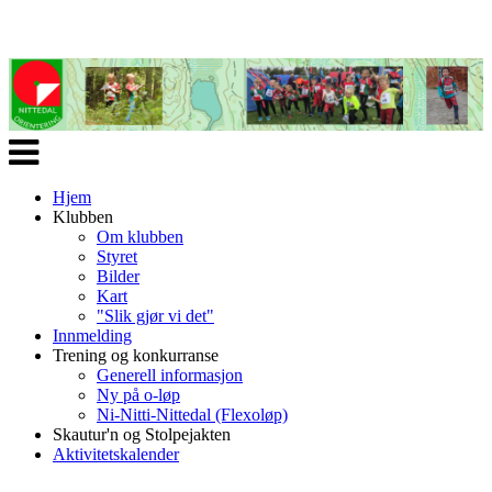
Veksle
navigasjon
Hjem
Klubben
Om klubben
Styret
Bilder
Kart
"Slik gjør vi det"
Innmelding
Trening og konkurranse
Generell informasjon
Ny på o-løp
Ni-Nitti-Nittedal (Flexoløp)
Skautur'n og Stolpejakten
Aktivitetskalender