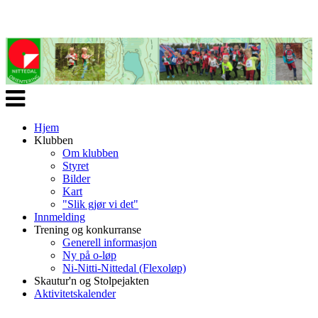
Veksle
navigasjon
Hjem
Klubben
Om klubben
Styret
Bilder
Kart
"Slik gjør vi det"
Innmelding
Trening og konkurranse
Generell informasjon
Ny på o-løp
Ni-Nitti-Nittedal (Flexoløp)
Skautur'n og Stolpejakten
Aktivitetskalender