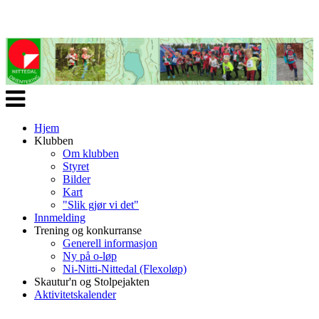
Veksle
navigasjon
Hjem
Klubben
Om klubben
Styret
Bilder
Kart
"Slik gjør vi det"
Innmelding
Trening og konkurranse
Generell informasjon
Ny på o-løp
Ni-Nitti-Nittedal (Flexoløp)
Skautur'n og Stolpejakten
Aktivitetskalender