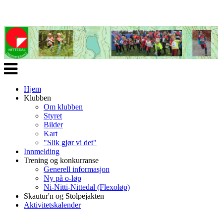
Veksle
navigasjon
Hjem
Klubben
Om klubben
Styret
Bilder
Kart
"Slik gjør vi det"
Innmelding
Trening og konkurranse
Generell informasjon
Ny på o-løp
Ni-Nitti-Nittedal (Flexoløp)
Skautur'n og Stolpejakten
Aktivitetskalender