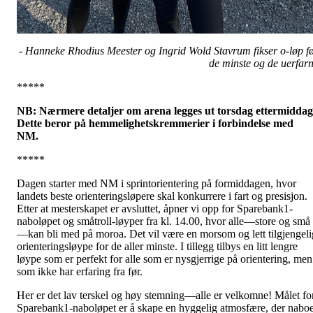
- Hanneke Rhodius Meester og Ingrid Wold Stavrum fikser o-løp f
de minste og de uerfar
*****
NB: Nærmere detaljer om arena legges ut torsdag ettermiddag
Dette beror på hemmelighetskremmerier i forbindelse med
NM.
*****
Dagen starter med NM i sprintorientering på formiddagen, hvor
landets beste orienteringsløpere skal konkurrere i fart og presisjon.
Etter at mesterskapet er avsluttet, åpner vi opp for Sparebank1-
naboløpet og småtroll-løyper fra kl. 14.00, hvor alle—store og små
—kan bli med på moroa. Det vil være en morsom og lett tilgjengeli
orienteringsløype for de aller minste. I tillegg tilbys en litt lengre
løype som er perfekt for alle som er nysgjerrige på orientering, men
som ikke har erfaring fra før.
Her er det lav terskel og høy stemning—alle er velkomne! Målet fo
Sparebank1-naboløpet er å skape en hyggelig atmosfære, der nabo