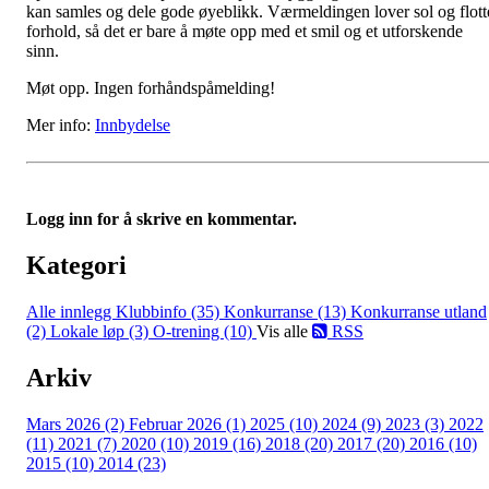
kan samles og dele gode øyeblikk. Værmeldingen lover sol og flott
forhold, så det er bare å møte opp med et smil og et utforskende
sinn.
Møt opp. Ingen forhåndspåmelding!
Mer info:
Innbydelse
Logg inn for å skrive en kommentar.
Kategori
Alle innlegg
Klubbinfo (35)
Konkurranse (13)
Konkurranse utland
(2)
Lokale løp (3)
O-trening (10)
Vis alle
RSS
Arkiv
Mars 2026 (2)
Februar 2026 (1)
2025 (10)
2024 (9)
2023 (3)
2022
(11)
2021 (7)
2020 (10)
2019 (16)
2018 (20)
2017 (20)
2016 (10)
2015 (10)
2014 (23)