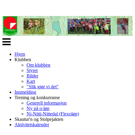
Veksle
navigasjon
Hjem
Klubben
Om klubben
Styret
Bilder
Kart
"Slik gjør vi det"
Innmelding
Trening og konkurranse
Generell informasjon
Ny på o-løp
Ni-Nitti-Nittedal (Flexoløp)
Skautur'n og Stolpejakten
Aktivitetskalender