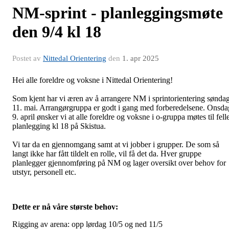
NM-sprint - planleggingsmøte
den 9/4 kl 18
Postet av
Nittedal Orientering
den
1. apr 2025
Hei alle foreldre og voksne i Nittedal Orientering!
Som kjent har vi æren av å arrangere NM i sprintorientering sønda
11. mai. Arrangørgruppa er godt i gang med forberedelsene. Onsda
9. april ønsker vi at alle foreldre og voksne i o-gruppa møtes til fell
planlegging kl 18 på Skistua.
Vi tar da en gjennomgang samt at vi jobber i grupper. De som så
langt ikke har fått tildelt en rolle, vil få det da. Hver gruppe
planlegger gjennomføring på NM og lager oversikt over behov for
utstyr, personell etc.
Dette er nå våre største behov:
Rigging av arena: opp lørdag 10/5 og ned 11/5