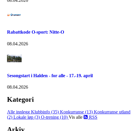
08.04.2026
Rabattkode O-sport: Nitte-O
08.04.2026
Sesongstart i Halden - for alle - 17.-19. april
08.04.2026
Kategori
Alle innlegg
Klubbinfo (35)
Konkurranse (13)
Konkurranse utland
(2)
Lokale løp (3)
O-trening (10)
Vis alle
RSS
Arkiv