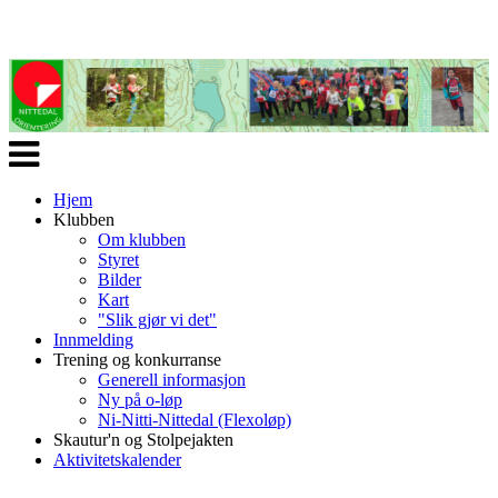
Veksle
navigasjon
Hjem
Klubben
Om klubben
Styret
Bilder
Kart
"Slik gjør vi det"
Innmelding
Trening og konkurranse
Generell informasjon
Ny på o-løp
Ni-Nitti-Nittedal (Flexoløp)
Skautur'n og Stolpejakten
Aktivitetskalender