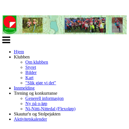
Veksle
navigasjon
Hjem
Klubben
Om klubben
Styret
Bilder
Kart
"Slik gjør vi det"
Innmelding
Trening og konkurranse
Generell informasjon
Ny på o-løp
Ni-Nitti-Nittedal (Flexoløp)
Skautur'n og Stolpejakten
Aktivitetskalender