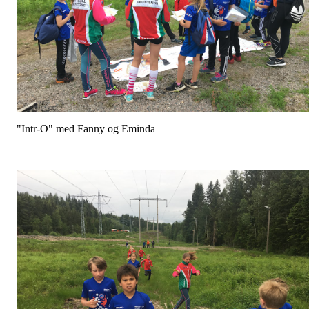
"Intr-O" med Fanny og Eminda