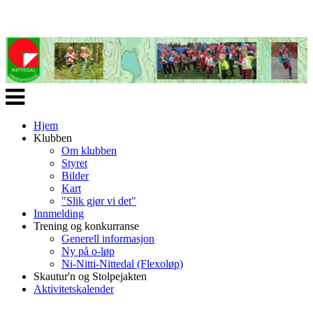
Veksle
navigasjon
Hjem
Klubben
Om klubben
Styret
Bilder
Kart
"Slik gjør vi det"
Innmelding
Trening og konkurranse
Generell informasjon
Ny på o-løp
Ni-Nitti-Nittedal (Flexoløp)
Skautur'n og Stolpejakten
Aktivitetskalender