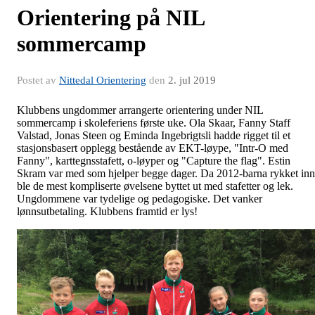
Orientering på NIL
sommercamp
Postet av
Nittedal Orientering
den
2. jul 2019
Klubbens ungdommer arrangerte orientering under NIL
sommercamp i skoleferiens første uke. Ola Skaar, Fanny Staff
Valstad, Jonas Steen og Eminda Ingebrigtsli hadde rigget til et
stasjonsbasert opplegg bestående av EKT-løype, "Intr-O med
Fanny", karttegnsstafett, o-løyper og "Capture the flag". Estin
Skram var med som hjelper begge dager. Da 2012-barna rykket inn
ble de mest kompliserte øvelsene byttet ut med stafetter og lek.
Ungdommene var tydelige og pedagogiske. Det vanker
lønnsutbetaling. Klubbens framtid er lys!