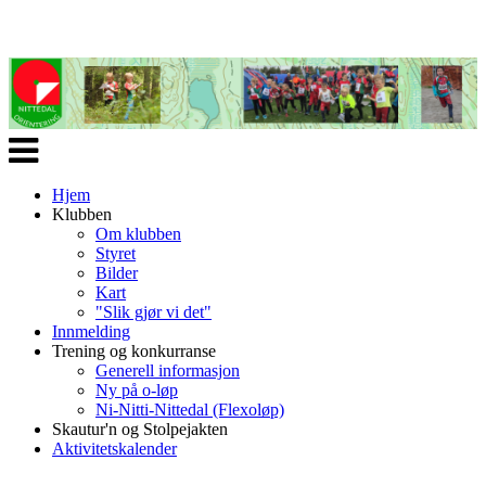
Veksle
navigasjon
Hjem
Klubben
Om klubben
Styret
Bilder
Kart
"Slik gjør vi det"
Innmelding
Trening og konkurranse
Generell informasjon
Ny på o-løp
Ni-Nitti-Nittedal (Flexoløp)
Skautur'n og Stolpejakten
Aktivitetskalender