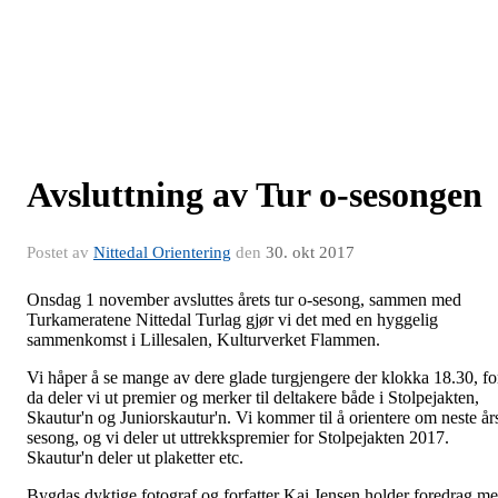
Avsluttning av Tur o-sesongen
Postet av
Nittedal Orientering
den
30. okt 2017
Onsdag 1 november avsluttes årets tur o-sesong, sammen med
Turkameratene Nittedal Turlag gjør vi det med en hyggelig
sammenkomst i Lillesalen, Kulturverket Flammen.
Vi håper å se mange av dere glade turgjengere der klokka 18.30, fo
da deler vi ut premier og merker til deltakere både i Stolpejakten,
Skautur'n og Juniorskautur'n. Vi kommer til å orientere om neste år
sesong, og vi deler ut uttrekkspremier for Stolpejakten 2017.
Skautur'n deler ut plaketter etc.
Bygdas dyktige fotograf og forfatter Kai Jensen holder foredrag m