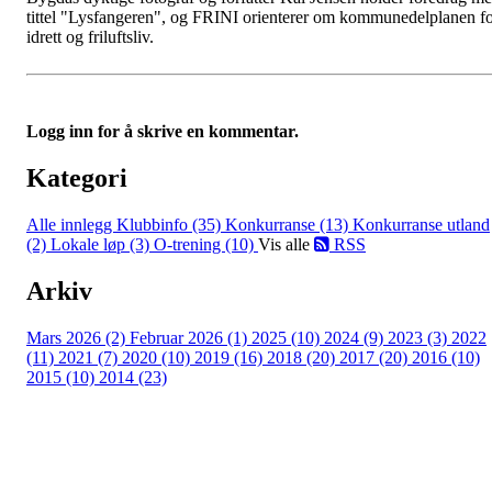
tittel "Lysfangeren", og FRINI orienterer om kommunedelplanen f
idrett og friluftsliv.
Logg inn for å skrive en kommentar.
Kategori
Alle innlegg
Klubbinfo (35)
Konkurranse (13)
Konkurranse utland
(2)
Lokale løp (3)
O-trening (10)
Vis alle
RSS
Arkiv
Mars 2026 (2)
Februar 2026 (1)
2025 (10)
2024 (9)
2023 (3)
2022
(11)
2021 (7)
2020 (10)
2019 (16)
2018 (20)
2017 (20)
2016 (10)
2015 (10)
2014 (23)