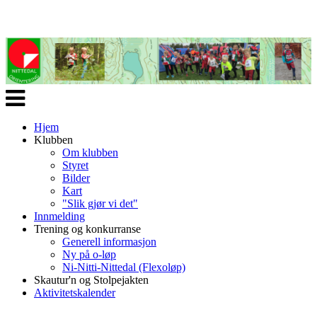
Veksle
navigasjon
Hjem
Klubben
Om klubben
Styret
Bilder
Kart
"Slik gjør vi det"
Innmelding
Trening og konkurranse
Generell informasjon
Ny på o-løp
Ni-Nitti-Nittedal (Flexoløp)
Skautur'n og Stolpejakten
Aktivitetskalender