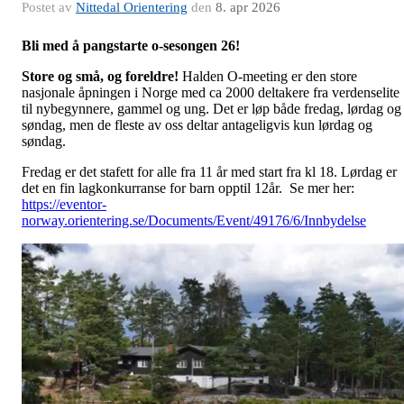
Postet av
Nittedal Orientering
den
8. apr 2026
Bli med å pangstarte o-sesongen 26!
Store og små, og foreldre!
Halden O-meeting er den store
nasjonale åpningen i Norge med ca 2000 deltakere fra verdenselite
til nybegynnere, gammel og ung. Det er løp både fredag, lørdag og
søndag, men de fleste av oss deltar antageligvis kun lørdag og
søndag.
Fredag er det stafett for alle fra 11 år med start fra kl 18. Lørdag er
det en fin lagkonkurranse for barn opptil 12år. Se mer her:
https://eventor-
norway.orientering.se/Documents/Event/49176/6/Innbydelse