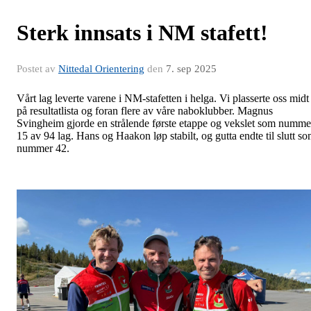
Sterk innsats i NM stafett!
Postet av
Nittedal Orientering
den
7. sep 2025
Vårt lag leverte varene i NM-stafetten i helga. Vi plasserte oss midt
på resultatlista og foran flere av våre naboklubber. Magnus
Svingheim gjorde en strålende første etappe og vekslet som numme
15 av 94 lag. Hans og Haakon løp stabilt, og gutta endte til slutt s
nummer 42.