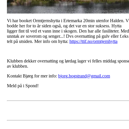
Vi har booket Ormtjernshytta i Ertemarka 20min utenfor Halden. V
bodde her for to år siden også, og det var en stor suksess. Hytta
ligger fint til ved et vann inne i skogen. Den har alle fasiliteter. Med
unntak av soverom og senger...! Dvs overnatting på gulv eller f.eks 
telt på utsiden. Mer info om hytta:
https://ttif.no/ormtjernhytta
Klubben dekker overnatting og lørdag lager vi felles middag spons
av klubben.
Kontakt Bjørg for mer info:
bjorg.bogstrand@gmail.com
Meld på i Spond!