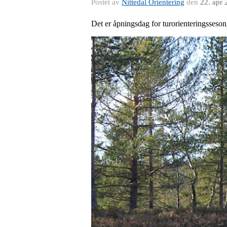
Postet av
Nittedal Orientering
den
22. apr
Det er åpningsdag for turorienteringsseson