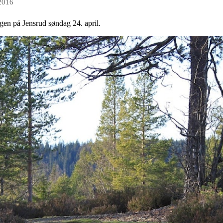
 2016
gen på Jensrud søndag 24. april.