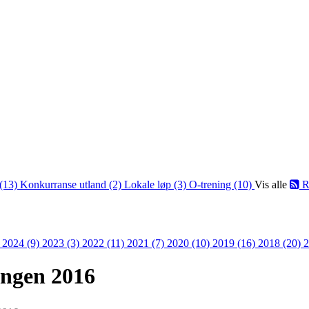
(13)
Konkurranse utland (2)
Lokale løp (3)
O-trening (10)
Vis alle
R
)
2024 (9)
2023 (3)
2022 (11)
2021 (7)
2020 (10)
2019 (16)
2018 (20)
2
ongen 2016