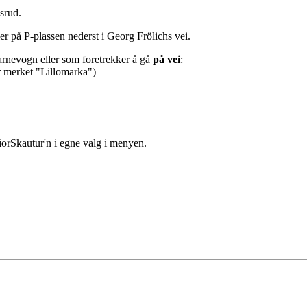
srud.
er på P-plassen nederst i Georg Frölichs vei.
arnevogn eller som foretrekker å gå
på vei
:
er merket "Lillomarka")
iorSkautur'n i egne valg i menyen.