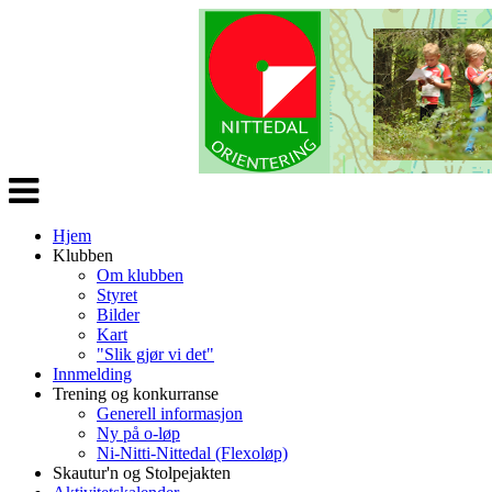
Veksle
navigasjon
Hjem
Klubben
Om klubben
Styret
Bilder
Kart
"Slik gjør vi det"
Innmelding
Trening og konkurranse
Generell informasjon
Ny på o-løp
Ni-Nitti-Nittedal (Flexoløp)
Skautur'n og Stolpejakten