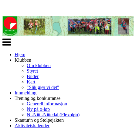
Veksle
navigasjon
Hjem
Klubben
Om klubben
Styret
Bilder
Kart
"Slik gjør vi det"
Innmelding
Trening og konkurranse
Generell informasjon
Ny på o-løp
Ni-Nitti-Nittedal (Flexoløp)
Skautur'n og Stolpejakten
Aktivitetskalender