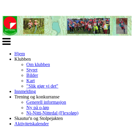
Veksle
navigasjon
Hjem
Klubben
Om klubben
Styret
Bilder
Kart
"Slik gjør vi det"
Innmelding
Trening og konkurranse
Generell informasjon
Ny på o-løp
Ni-Nitti-Nittedal (Flexoløp)
Skautur'n og Stolpejakten
Aktivitetskalender