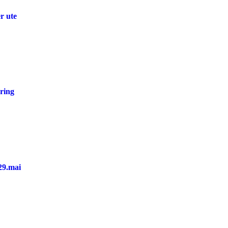
r ute
ering
29.mai