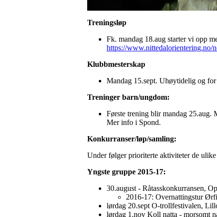
Treningsløp
Fk. mandag 18.aug starter vi opp me
https://www.nittedalorientering.no/n
Klubbmesterskap
Mandag 15.sept. Uhøytidelig og for
Treninger barn/ungdom:
Første trening blir mandag 25.aug. M
Mer info i Spond.
Konkurranser/løp/samling:
Under følger prioriterte aktiviteter de ul
Yngste gruppe 2015-17:
30.august - Råtasskonkurransen, Op
2016-17: Overnattingstur Ørfi
lørdag 20.sept O-trollfestivalen, Li
lørdag 1.nov Koll natta - morsomt n