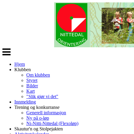
Veksle
navigasjon
Hjem
Klubben
Om klubben
Styret
Bilder
Kart
"Slik gjør vi det"
Innmelding
Trening og konkurranse
Generell informasjon
Ny på o-løp
Ni-Nitti-Nittedal (Flexoløp)
Skautur'n og Stolpejakten