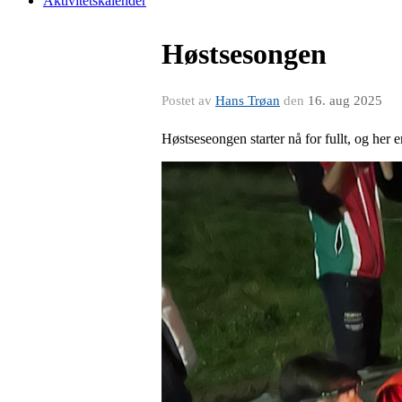
Aktivitetskalender
Høstsesongen
Postet av
Hans Trøan
den
16. aug 2025
Høstseseongen starter nå for fullt, og her e