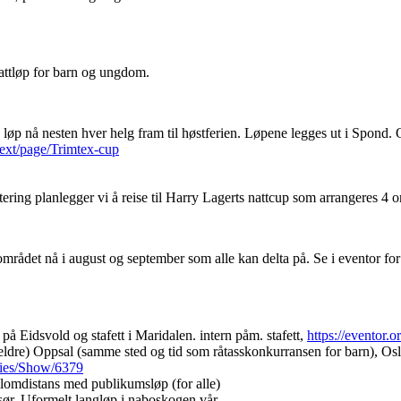
attløp for barn og ungdom.
løp nå nesten hver helg fram til høstferien. Løpene legges ut i Spond. O
next/page/Trimtex-cup
ering planlegger vi å reise til Harry Lagerts nattcup som arrangeres 4 o
området nå i august og september som alle kan delta på. Se i eventor for
på Eidsvold og stafett i Maridalen. intern påm. stafett,
https://eventor.
 eldre) Oppsal (samme sted og tid som råtasskonkurransen for barn), Osl
ities/Show/6379
lomdistans med publikumsløp (for alle)
sør. Uformelt langløp i naboskogen vår.