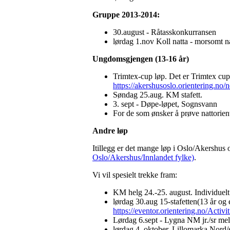
Gruppe 2013-2014:
30.august - Råtasskonkurransen
lørdag 1.nov Koll natta - morsomt n
Ungdomsgjengen (13-16 år)
Trimtex-cup løp. Det er Trimtex cup 
https://akershusoslo.orientering.no/
Søndag 25.aug. KM stafett.
3. sept - Døpe-løpet, Sognsvann
For de som ønsker å prøve nattorient
Andre løp
Itillegg er det mange løp i Oslo/Akershus 
Oslo/Akershus/Innlandet fylke)
.
Vi vil spesielt trekke fram:
KM helg 24.-25. august. Individuelt 
lørdag 30.aug 15-stafetten(13 år og
https://eventor.orientering.no/Activ
Lørdag 6.sept - Lygna NM jr./sr mel
lørdag 4. oktober, Lillomarka Nord/