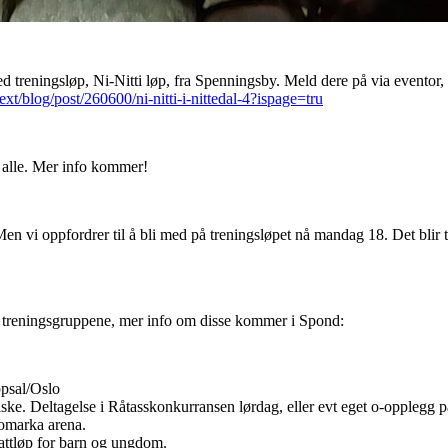
d treningsløp, Ni-Nitti løp, fra Spenningsby. Meld dere på via eventor,
ext/blog/post/260600/ni-nitti-i-nittedal-4?ispage=tru
 alle. Mer info kommer!
en vi oppfordrer til å bli med på treningsløpet nå mandag 18. Det blir 
ike treningsgruppene, mer info om disse kommer i Spond:
psal/Oslo
ske. Deltagelse i Råtasskonkurransen lørdag, eller evt eget o-opplegg 
llomarka arena.
attløp for barn og ungdom.