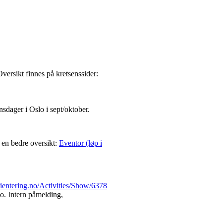
versikt finnes på kretsenssider:
nsdager i Oslo i sept/oktober.
 en bedre oversikt:
Eventor (løp i
orientering.no/Activities/Show/6378
o. Intern påmelding,