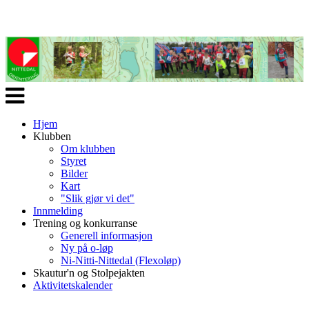
Veksle
navigasjon
Hjem
Klubben
Om klubben
Styret
Bilder
Kart
"Slik gjør vi det"
Innmelding
Trening og konkurranse
Generell informasjon
Ny på o-løp
Ni-Nitti-Nittedal (Flexoløp)
Skautur'n og Stolpejakten
Aktivitetskalender