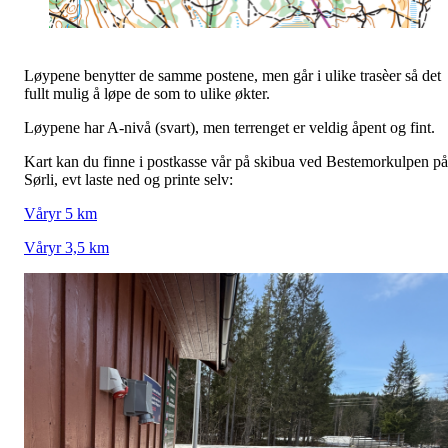
Løypene benytter de samme postene, men går i ulike trasèer så det
fullt mulig å løpe de som to ulike økter.
Løypene har A-nivå (svart), men terrenget er veldig åpent og fint.
Kart kan du finne i postkasse vår på skibua ved Bestemorkulpen på
Sørli, evt laste ned og printe selv:
Våryr 5 km
Våryr 3,5 km