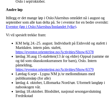
Oslo i sept/oktober.
Andre løp
Itillegg er det mange løp i Oslo/Akershus området nå i august og
september som alle kan delta på. Se i eventor for en bedre oversikt:
Eventor (løp i Oslo/Akershus/Innlandet fylke)
.
Vi vil spesielt trekke fram:
KM helg 24.-25. august. Individuelt på Eidsvold og stafett i
Maridalen. intern påm. stafett,
https://eventor.orientering.no/Activities/Show/6378
lørdag 30.aug 15-stafetten(13 år og eldre) Oppsal (samme st
og tid som råtasskonkurransen for barn), Oslo. Intern
påmelding,
https://eventor.orientering.no/Activities/Show/6379
Lørdag 6.sept - Lygna NM jr./sr mellomdistans med
publikumsløp (for alle)
lørdag 4. oktober, Lillomarka Nord/sør. Uformelt langløp i
naboskogen vår.
lørdag 18.oktober. Blodslitet, nasjonal sesongavslutning
Fredrikstad