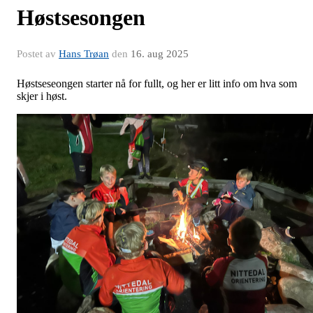
Høstsesongen
Postet av
Hans Trøan
den
16. aug 2025
Høstseseongen starter nå for fullt, og her er litt info om hva som
skjer i høst.