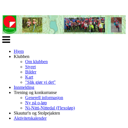
Veksle
navigasjon
Hjem
Klubben
Om klubben
Styret
Bilder
Kart
"Slik gjør vi det"
Innmelding
Trening og konkurranse
Generell informasjon
Ny på o-løp
Ni-Nitti-Nittedal (Flexoløp)
Skautur'n og Stolpejakten
Aktivitetskalender