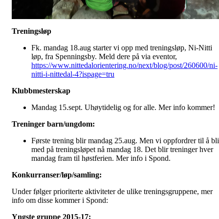
Treningsløp
Fk. mandag 18.aug starter vi opp med treningsløp, Ni-Nitti
løp, fra Spenningsby. Meld dere på via eventor,
https://www.nittedalorientering.no/next/blog/post/260600/ni-
nitti-i-nittedal-4?ispage=tru
Klubbmesterskap
Mandag 15.sept. Uhøytidelig og for alle. Mer info kommer!
Treninger barn/ungdom:
Første trening blir mandag 25.aug. Men vi oppfordrer til å bli
med på treningsløpet nå mandag 18. Det blir treninger hver
mandag fram til høstferien. Mer info i Spond.
Konkurranser/løp/samling:
Under følger prioriterte aktiviteter de ulike treningsgruppene, mer
info om disse kommer i Spond:
Yngste gruppe 2015-17: