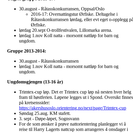
30.august - Råtasskonkurransen, Oppsal/Oslo
2016-17: Overnattingstur Ørfiske. Deltagelse i
Råtasskonkurransen lørdag, eller evt eget o-opplegg p
Ørfiske.
lørdag 20.sept O-trollfestivalen, Lillomarka arena.
lørdag 1.nov Koll natta - morsomt nattløp for barn og
ungdom.
Gruppe 2013-2014:
30.august - Råtasskonkurransen
lørdag 1.nov Koll natta - morsomt nattløp for barn og
ungdom.
Ungdomsgjengen (13-16 år)
Trimtex-cup løp. Det er Trimtex cup løp nå nesten hver helg
fram til høstferien. Løpene legges ut i Spond. Oversikt finnes
på kretsenssider:
https://akershusoslo.orientering.no/next/page/Trimtex-cup
Søndag 25.aug. KM stafett.
3. sept - Døpe-løpet, Sognsvann
For de som ønsker å prøve nattorientering planlegger vi å
reise til Harry Lagerts nattcup som arrangeres 4 onsdager i