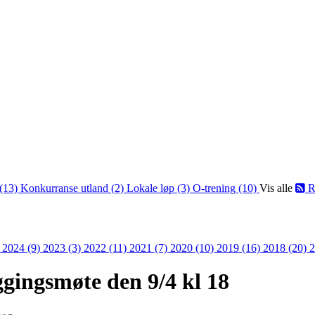
(13)
Konkurranse utland (2)
Lokale løp (3)
O-trening (10)
Vis alle
R
)
2024 (9)
2023 (3)
2022 (11)
2021 (7)
2020 (10)
2019 (16)
2018 (20)
2
ggingsmøte den 9/4 kl 18