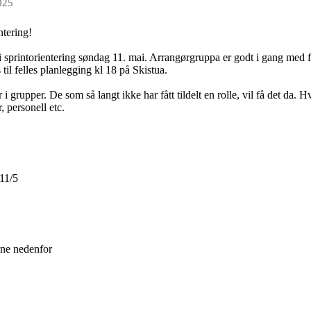
025
ntering!
 sprintorientering søndag 11. mai. Arrangørgruppa er godt i gang med f
 til felles planlegging kl 18 på Skistua.
i grupper. De som så langt ikke har fått tildelt en rolle, vil få det da
 personell etc.
11/5
ene nedenfor