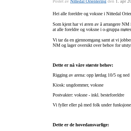
Postet av
Nittedal Orientering
den
1. apr 2
Hei alle foreldre og voksne i Nittedal Orie
Som kjent har vi æren av å arrangere NM i
at alle foreldre og voksne i o-gruppa møtes
Vi tar da en gjennomgang samt at vi jobber 
NM og lager oversikt over behov for utstyr,
Dette er nå våre største behov:
Rigging av arena: opp lørdag 10/5 og ned 
Kiosk: ungdommer, voksne
Postvakter: voksne - inkl. besteforeldre
Vi fyller eller på med folk under funksjon
Dette er de hovedansvarlige: