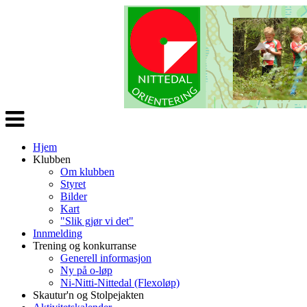
Veksle
navigasjon
Hjem
Klubben
Om klubben
Styret
Bilder
Kart
"Slik gjør vi det"
Innmelding
Trening og konkurranse
Generell informasjon
Ny på o-løp
Ni-Nitti-Nittedal (Flexoløp)
Skautur'n og Stolpejakten