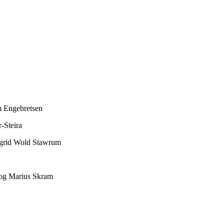
m Engebretsen
-Steira
ngrid Wold Stawrum
 og Marius Skram