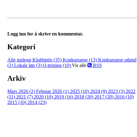
Logg inn for å skrive en kommentar.
Kategori
Alle innlegg
Klubbinfo (35)
Konkurranse (13)
Konkurranse utland
(2)
Lokale løp (3)
O-trening (10)
Vis alle
RSS
Arkiv
Mars 2026 (2)
Februar 2026 (1)
2025 (10)
2024 (9)
2023 (3)
2022
(11)
2021 (7)
2020 (10)
2019 (16)
2018 (20)
2017 (20)
2016 (10)
2015 (10)
2014 (23)