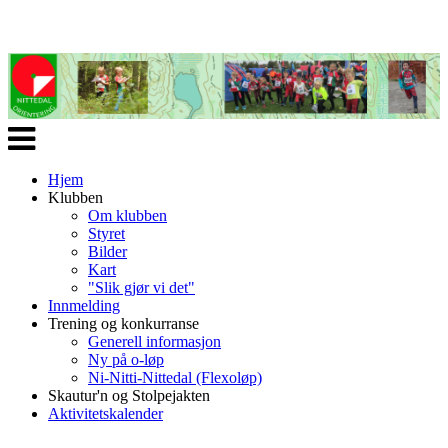
Veksle
navigasjon
Hjem
Klubben
Om klubben
Styret
Bilder
Kart
"Slik gjør vi det"
Innmelding
Trening og konkurranse
Generell informasjon
Ny på o-løp
Ni-Nitti-Nittedal (Flexoløp)
Skautur'n og Stolpejakten
Aktivitetskalender