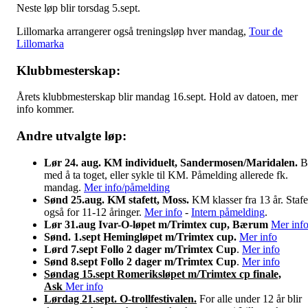
Neste løp blir torsdag 5.sept.
Lillomarka arrangerer også treningsløp hver mandag,
Tour de
Lillomarka
Klubbmesterskap:
Årets klubbmesterskap blir mandag 16.sept. Hold av datoen, mer
info kommer.
Andre utvalgte løp:
Lør 24. aug. KM individuelt, Sandermosen/Maridalen.
B
med å ta toget, eller sykle til KM. Påmelding allerede fk.
mandag.
Mer info
/påmelding
Sønd 25.aug. KM stafett, Moss.
KM klasser fra 13 år. Stafe
også for 11-12 åringer.
Mer info
-
Intern påmelding
.
Lør 31.aug Ivar-O-løpet m/Trimtex cup, Bærum
Mer inf
Sønd. 1.sept Hemingløpet m/Trimtex cup.
Mer info
Lørd 7.sept Follo 2 dager m/Trimtex Cup
.
Mer info
Sønd 8.sept Follo 2 dager m/Trimtex Cup
.
Mer info
Søndag 15.sept Romeriksløpet m/Trimtex cp finale,
Ask
Mer info
Lørdag 21.sept. O-trollfestivalen.
For alle under 12 år blir