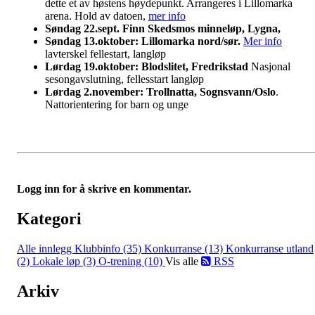
dette et av høstens høydepunkt. Arrangeres i Lillomarka
arena. Hold av datoen,
mer info
Søndag 22.sept. Finn Skedsmos minneløp, Lygna,
Søndag 13.oktober: Lillomarka nord/sør.
Mer info
lavterskel fellestart, langløp
Lørdag 19.oktober: Blodslitet, Fredrikstad
Nasjonal
sesongavslutning, fellesstart langløp
Lørdag 2.november: Trollnatta, Sognsvann/Oslo
.
Nattorientering for barn og unge
Logg inn for å skrive en kommentar.
Kategori
Alle innlegg
Klubbinfo (35)
Konkurranse (13)
Konkurranse utland
(2)
Lokale løp (3)
O-trening (10)
Vis alle
RSS
Arkiv