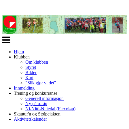
Veksle
navigasjon
Hjem
Klubben
Om klubben
Styret
Bilder
Kart
"Slik gjør vi det"
Innmelding
Trening og konkurranse
Generell informasjon
Ny på o-løp
Ni-Nitti-Nittedal (Flexoløp)
Skautur'n og Stolpejakten
Aktivitetskalender