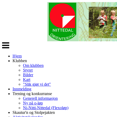
Veksle
navigasjon
Hjem
Klubben
Om klubben
Styret
Bilder
Kart
"Slik gjør vi det"
Innmelding
Trening og konkurranse
Generell informasjon
Ny på o-løp
Ni-Nitti-Nittedal (Flexoløp)
Skautur'n og Stolpejakten