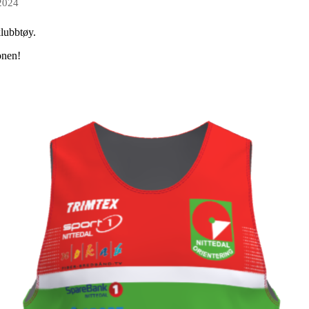
 2024
 klubbtøy.
jonen!