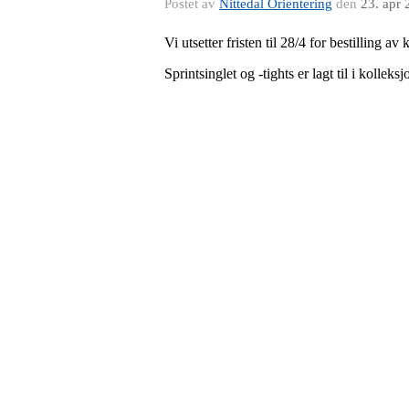
Postet av
Nittedal Orientering
den
23. apr
Vi utsetter fristen til 28/4 for bestilling av
Sprintsinglet og -tights er lagt til i kolleks