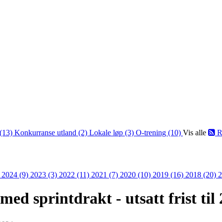
(13)
Konkurranse utland (2)
Lokale løp (3)
O-trening (10)
Vis alle
R
)
2024 (9)
2023 (3)
2022 (11)
2021 (7)
2020 (10)
2019 (16)
2018 (20)
2
ed sprintdrakt - utsatt frist til 