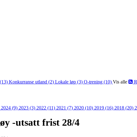
(13)
Konkurranse utland (2)
Lokale løp (3)
O-trening (10)
Vis alle
R
)
2024 (9)
2023 (3)
2022 (11)
2021 (7)
2020 (10)
2019 (16)
2018 (20)
2
øy -utsatt frist 28/4