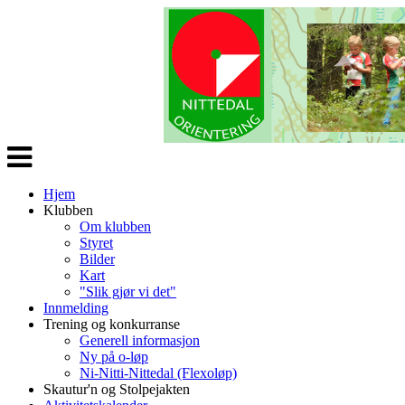
Veksle
navigasjon
Hjem
Klubben
Om klubben
Styret
Bilder
Kart
"Slik gjør vi det"
Innmelding
Trening og konkurranse
Generell informasjon
Ny på o-løp
Ni-Nitti-Nittedal (Flexoløp)
Skautur'n og Stolpejakten