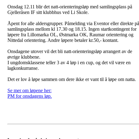
Onsdag 12.11 blir det natt-orienteringsløp med samlingsplass på
Gjelleråsen IF sitt klubbhus ved Li Skole.
Åpent for alle aldersgrupper. Påmelding via Eventor eller direkte p
samlingsplass mellom kl 17.30 og 18.15. Ingen startkontingent for
løpere fra Lillomarka OL, Østmarka OK, Raumar orientering og
Nittedal orientering. Andre løpere betaler kr.50,- kontant.
Onsdagene utover vil det bli natt-orienteringsløp arrangert av de
øvrige klubbene.
I ungdomsklassene teller 3 av 4 løp i en cup, og det vil være en
lagkonkurranse.
Det er lov å løpe sammen om dere ikke er vant til å løpe om natta.
Se mer om løpene her:
PM for onsdagens løp.