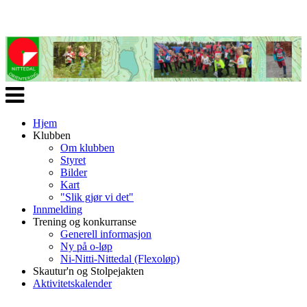
Veksle
navigasjon
Hjem
Klubben
Om klubben
Styret
Bilder
Kart
"Slik gjør vi det"
Innmelding
Trening og konkurranse
Generell informasjon
Ny på o-løp
Ni-Nitti-Nittedal (Flexoløp)
Skautur'n og Stolpejakten
Aktivitetskalender