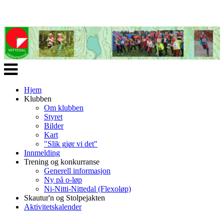
Veksle
navigasjon
Hjem
Klubben
Om klubben
Styret
Bilder
Kart
"Slik gjør vi det"
Innmelding
Trening og konkurranse
Generell informasjon
Ny på o-løp
Ni-Nitti-Nittedal (Flexoløp)
Skautur'n og Stolpejakten
Aktivitetskalender