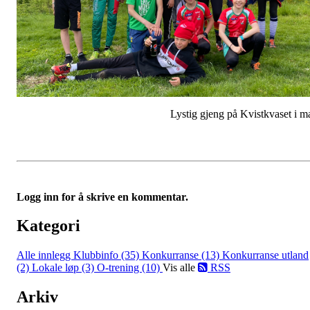
Lystig gjeng på Kvistkvaset i m
Logg inn for å skrive en kommentar.
Kategori
Alle innlegg
Klubbinfo (35)
Konkurranse (13)
Konkurranse utland
(2)
Lokale løp (3)
O-trening (10)
Vis alle
RSS
Arkiv