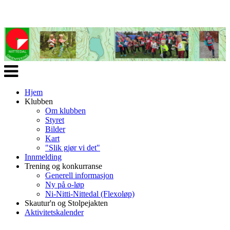
Veksle
navigasjon
Hjem
Klubben
Om klubben
Styret
Bilder
Kart
"Slik gjør vi det"
Innmelding
Trening og konkurranse
Generell informasjon
Ny på o-løp
Ni-Nitti-Nittedal (Flexoløp)
Skautur'n og Stolpejakten
Aktivitetskalender