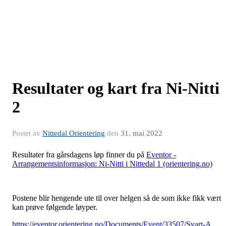
Resultater og kart fra Ni-Nitti
2
Postet av
Nittedal Orientering
den
31. mai 2022
Resultater fra gårsdagens løp finner du på
Eventor -
Arrangementsinformasjon: Ni-Nitti i Nittedal 1 (orientering.no)
Postene blir hengende ute til over helgen så de som ikke fikk vært
kan prøve følgende løyper.
https://eventor.orientering.no/Documents/Event/33507/Svart-A