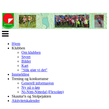
Veksle
navigasjon
Hjem
Klubben
Om klubben
Styret
Bilder
Kart
"Slik gjør vi det"
Innmelding
Trening og konkurranse
Generell informasjon
Ny på o-løp
Ni-Nitti-Nittedal (Flexoløp)
Skautur'n og Stolpejakten
Aktivitetskalender