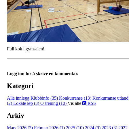
Full kok i gymsalen!
Logg inn for å skrive en kommentar.
Kategori
Alle innlegg
Klubbinfo (35)
Konkurranse (13)
Konkurranse utland
(2)
Lokale løp (3)
O-trening (10)
Vis alle
RSS
Arkiv
Mars 2026 (2)
Februar 2026 (1)
2025 (10)
2024 (9)
2023 (3)
2022