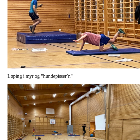
Løping i myr og "hundepisser´n"