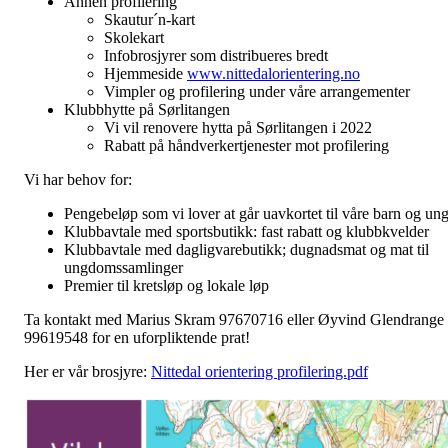
Annen profilering
Skautur´n-kart
Skolekart
Infobrosjyrer som distribueres bredt
Hjemmeside
www.nittedalorientering.no
Vimpler og profilering under våre arrangementer
Klubbhytte på Sørlitangen
Vi vil renovere hytta på Sørlitangen i 2022
Rabatt på håndverkertjenester mot profilering
Vi har behov for:
Pengebeløp som vi lover at går uavkortet til våre barn og un
Klubbavtale med sportsbutikk: fast rabatt og klubbkvelder
Klubbavtale med dagligvarebutikk; dugnadsmat og mat til
ungdomssamlinger
Premier til kretsløp og lokale løp
Ta kontakt med Marius Skram 97670716 eller Øyvind Glendrange
99619548 for en uforpliktende prat!
Her er vår brosjyre:
Nittedal orientering profilering.pdf