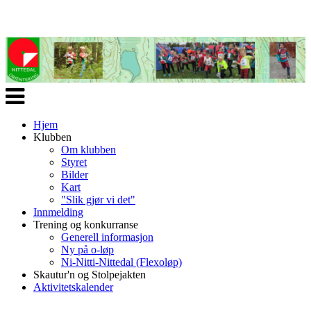
Veksle
navigasjon
Hjem
Klubben
Om klubben
Styret
Bilder
Kart
"Slik gjør vi det"
Innmelding
Trening og konkurranse
Generell informasjon
Ny på o-løp
Ni-Nitti-Nittedal (Flexoløp)
Skautur'n og Stolpejakten
Aktivitetskalender