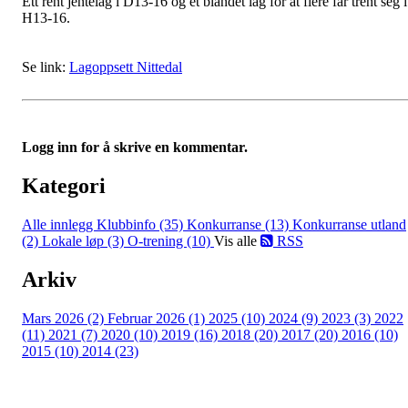
Ett rent jentelag i D13-16 og et blandet lag for at flere får trent seg i
H13-16.
Se link:
Lagoppsett Nittedal
Logg inn for å skrive en kommentar.
Kategori
Alle innlegg
Klubbinfo (35)
Konkurranse (13)
Konkurranse utland
(2)
Lokale løp (3)
O-trening (10)
Vis alle
RSS
Arkiv
Mars 2026 (2)
Februar 2026 (1)
2025 (10)
2024 (9)
2023 (3)
2022
(11)
2021 (7)
2020 (10)
2019 (16)
2018 (20)
2017 (20)
2016 (10)
2015 (10)
2014 (23)