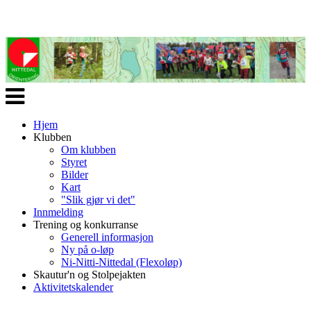
Veksle
navigasjon
Hjem
Klubben
Om klubben
Styret
Bilder
Kart
"Slik gjør vi det"
Innmelding
Trening og konkurranse
Generell informasjon
Ny på o-løp
Ni-Nitti-Nittedal (Flexoløp)
Skautur'n og Stolpejakten
Aktivitetskalender